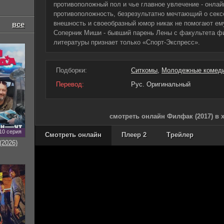
противоположный пол и чье главное увлечение - онлайн
противоположность, безрезультатно мечтающий о секс
внешность и своеобразный юмор никак не помогают ем
все
Соперник Миши - бывший парень Лены с факультета фи
литературы признает только «Спорт-Экспресс».
Подборки:
Ситкомы
,
Молодежные комед
Перевод:
Рус. Оригинальный
смотреть онлайн Филфак (2017) в 
10 серия
Смотреть онлайн
Плеер 2
Трейлер
(2026)