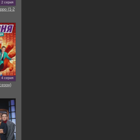
2 серия
рро (1-2
4 серия
сезон)