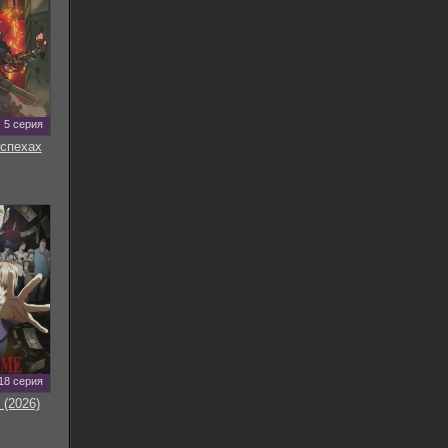
5 серия
оспехах
18 серия
 (2026)