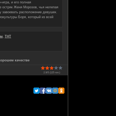
-игра, и его полная
е остряк Женя Морозов, чья нелепая
у завоевать расположение девушек.
зкультуры Боря, который из всей
ии
,
ТНТ
хорошем качестве
2.9/5 (
125
гол.)