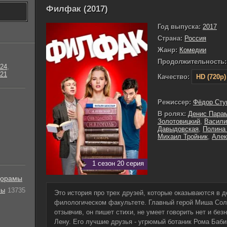
Филфак (2017)
Год выпуска:
2017
Страна:
Россия
Жанр:
Комедии
Продолжительность:
24
,
21
Качество:
HD (720p)
Режиссер:
Фёдор Сту
В ролях:
Денис Пара
Золотовицкий
,
Васили
Давыдовская
,
Полина
Михаил Тройник
,
Алек
1 сезон 20 серия
орамы
лы
13735
Это история про трех друзей, которые оказываются в д
филологическом факультете. Главный герой Миша Соло
отзывчив, он пишет стихи, не умеет говорить нет и бе
Лену. Его лучшие друзья - угрюмый ботаник Рома Баби