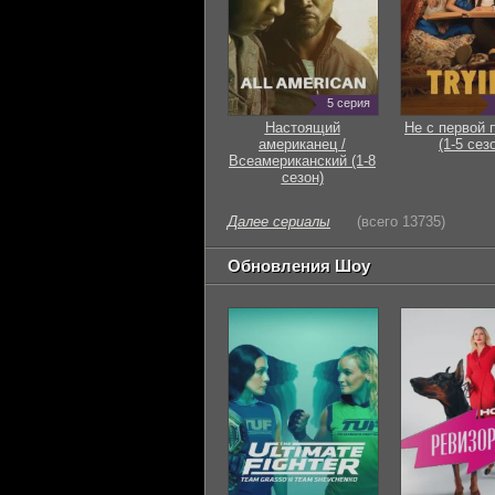
5 серия
Настоящий
Не с первой 
американец /
(1-5 сез
Всеамериканский (1-8
сезон)
Далее сериалы
(всего 13735)
Обновления Шоу