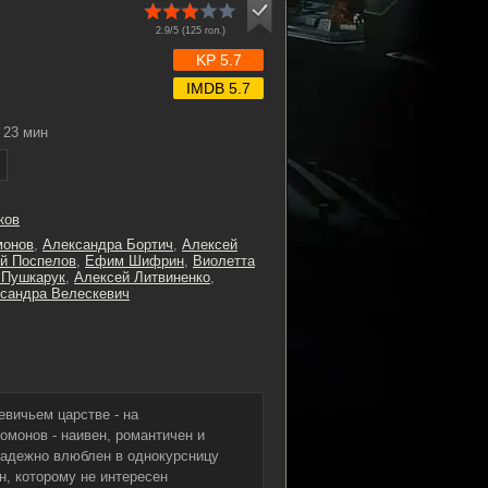
2.9/5 (
125
гол.)
KP 5.7
IMDB 5.7
23 мин
ков
монов
,
Александра Бортич
,
Алексей
й Поспелов
,
Ефим Шифрин
,
Виолетта
 Пушкарук
,
Алексей Литвиненко
,
сандра Велескевич
евичьем царстве - на
монов - наивен, романтичен и
знадежно влюблен в однокурсницу
н, которому не интересен