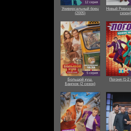
12 серия
Универсальный боец
Новый Ревизо
(2005)
сезон)
5 серия
Большой куш.
Погоня (1-2 
Бангкок (2 сезон)