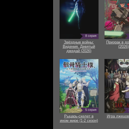
8 серия
Звёздные войны:
Призрак в д
Видения. Девятый
(2026)
джедай (2026)
5 серия
Рыцарь-скелет в
Игра лжецов
ином мире (1-2 сезон)