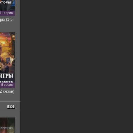
11 серия
ры (1-5
8 серия
2 сезон)
все