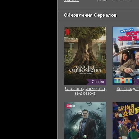
Обновления Сериалов
7 серия
Сто лет одиночества
Коп-звезда 
(1-2 сезон)