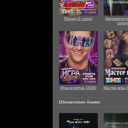
4 серия
Погоня (2 сезон)
Импровизато
сезон)
6 серия
Игра вслепую (2026)
Мастер игры (
Обновления Аниме