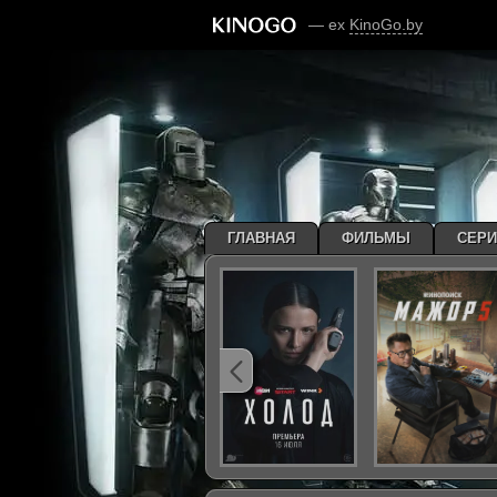
— ex
KinoGo.by
ГЛАВНАЯ
ФИЛЬМЫ
СЕР