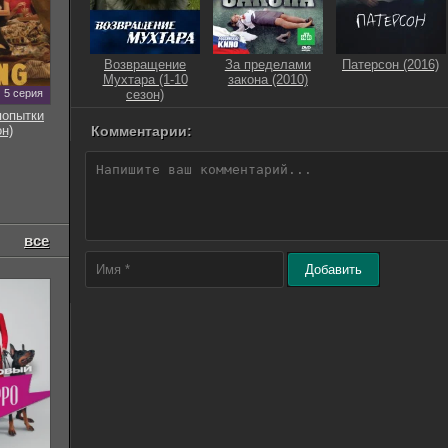
Возвращение
За пределами
Патерсон (2016)
Мухтара (1-10
закона (2010)
5 серия
сезон)
попытки
он)
Комментарии:
все
Добавить