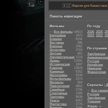
🇰🇿
Версия для Казахстана
Панель навигации
Фильмы
По году
—
Все фильмы
44613
2026
,
2025
,
20
Биографии
1873
2023
,
2022
,
20
Боевики
8156
Вестерны
496
Военные
2082
По странам
Детективы
3703
Детские
401
Зарубежные
Документальные
1219
Американские
Драмы
21601
Русские
Исторические
1897
Индийские
Комедии
13618
Немецкие
Криминал
6262
Французские
Мелодрамы
8339
Мультфильмы
2574
Мюзиклы
904
Сериалы
|
Д
Приключения
4802
Семейные
3706
—
Все сериа
Cпортивные
1005
Русские
Триллеры
9939
Зарубежные
Ужасы
6057
Турецкие
Фантастика
3776
Жанры
►
Фэнтези
3785