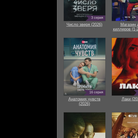
3 серия
Число зверя (2026)
Магазин 
киллеров (1-2
16 серия
Анатомия чувств
Лаки (20
(2026)