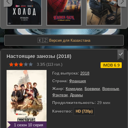
🇰🇿
Версия для Казахстана
Настоящие занозы (2018)
3.3/5 (
113
гол.)
IMDB 6.9
Год выпуска:
2018
Страна:
Франция
Жанр:
Комедии
,
Боевики
,
Военные
,
Фэнтези
,
Драмы
Продолжительность:
29 мин
Качество:
HD (720p)
1 сезон 10 серия