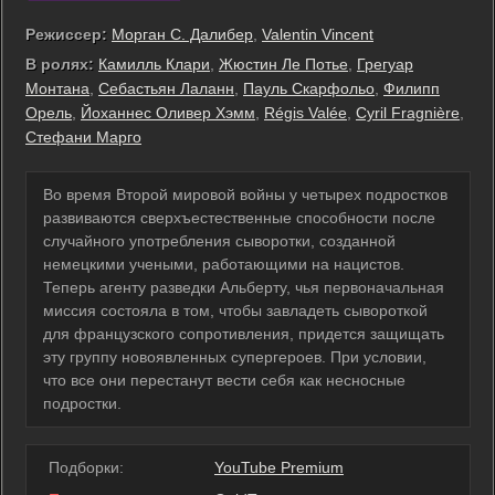
Режиссер:
Морган С. Далибер
,
Valentin Vincent
В ролях:
Камилль Клари
,
Жюстин Ле Потье
,
Грегуар
Монтана
,
Себастьян Лаланн
,
Пауль Скарфольо
,
Филипп
Орель
,
Йоханнес Оливер Хэмм
,
Régis Valée
,
Cyril Fragnière
,
Стефани Марго
Во время Второй мировой войны у четырех подростков
развиваются сверхъестественные способности после
случайного употребления сыворотки, созданной
немецкими учеными, работающими на нацистов.
Теперь агенту разведки Альберту, чья первоначальная
миссия состояла в том, чтобы завладеть сывороткой
для французского сопротивления, придется защищать
эту группу новоявленных супергероев. При условии,
что все они перестанут вести себя как несносные
подростки.
Подборки:
YouTube Premium