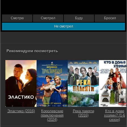
Смотрю
Смотрел
Буду
Бросил
Не смотрел
Рекомендуем посмотреть
Эластико (2016)
Королевские
Река памяти
Кто в доме
приключения
(2016)
хозяин? (1-6
(2024)
сезон)