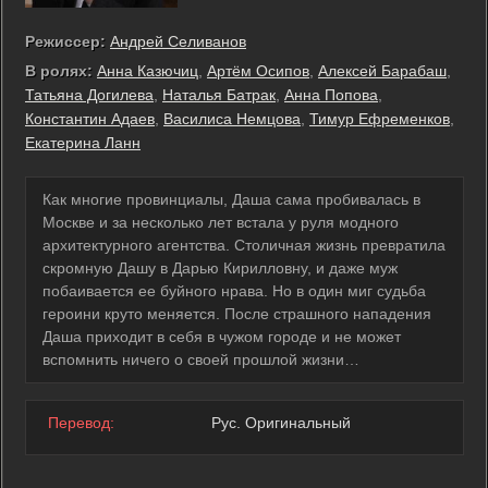
Режиссер:
Андрей Селиванов
В ролях:
Анна Казючиц
,
Артём Осипов
,
Алексей Барабаш
,
Татьяна Догилева
,
Наталья Батрак
,
Анна Попова
,
Константин Адаев
,
Василиса Немцова
,
Тимур Ефременков
,
Екатерина Ланн
Как многие провинциалы, Даша сама пробивалась в
Москве и за несколько лет встала у руля модного
архитектурного агентства. Столичная жизнь превратила
скромную Дашу в Дарью Кирилловну, и даже муж
побаивается ее буйного нрава. Но в один миг судьба
героини круто меняется. После страшного нападения
Даша приходит в себя в чужом городе и не может
вспомнить ничего о своей прошлой жизни…
Перевод:
Рус. Оригинальный