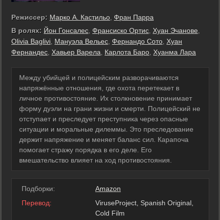
Режиссер:
Марко А. Кастильо
,
Фран Парра
В ролях:
Йон Гонсалес
,
Франсиско Ортис
,
Хуан Эчанове
,
Olivia Baglivi
,
Мануэла Вельес
,
Фернандо Сото
,
Хуан
Фернандес
,
Хавьер Варела
,
Карлота Баро
,
Хуанма Лара
Между убийцей и полицейским разворачиваются
напряжённые отношения, где охота перетекает в
личное противостояние. Их столкновение принимает
форму дуэли на грани жизни и смерти. Полицейский не
отступает и преследует преступника через опасные
ситуации и моральные дилеммы. Это преследование
держит напряжение и меняет баланс сил. Карaпoча
помогает стражу порядка в его деле. Его
вмешательство влияет на ход противостояния.
Подборки:
Amazon
Перевод:
ViruseProject, Spanish Original,
Cold Film