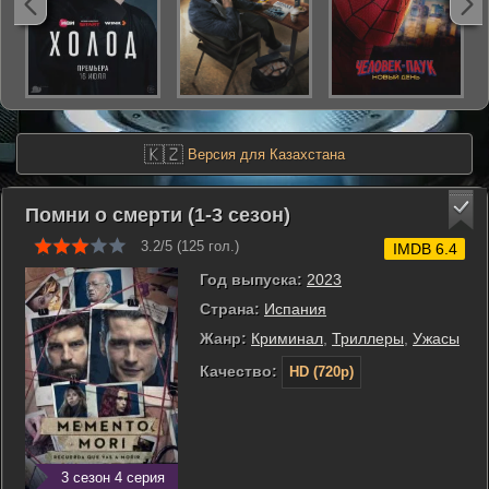
🇰🇿
Версия для Казахстана
Помни о смерти (1-3 сезон)
3.2/5 (
125
гол.)
IMDB 6.4
Год выпуска:
2023
Страна:
Испания
Жанр:
Криминал
,
Триллеры
,
Ужасы
Качество:
HD (720p)
3 сезон 4 серия