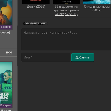
Догги (2025)
83-я церемония
Отчаянные меры
вручения премии
(2012)
«Оскар» (2011)
Комментарии:
6 серия
 сезон)
все
Добавить
12 серия
ый боец