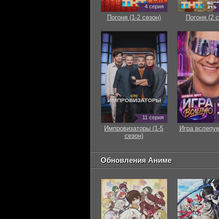
4 серия
Погоня (1-2 сезон)
Погоня (2 с
11 серия
Импровизаторы (1-5
Игра вслепую
сезон)
Обновления Аниме