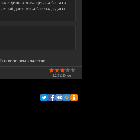
и нелюдимого командира собачьего
тважной девушки-собаковода Дины
2) в хорошем качестве
3.2/5 (
130
гол.)