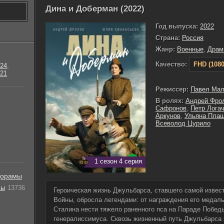
Дина и Доберман (2022)
Год выпуска:
2022
Страна:
Россия
Жанр:
Военные
,
Драм
Качество:
FHD (1080
24
,
21
Режиссер:
Павел Мал
В ролях:
Андрей Фро
Сафронов
,
Петр Лога
Аркунов
,
Ульяна Пла
Всеволод Цурило
1 сезон 4 серия
орамы
лы
13736
Героическая жизнь Джульбарса, ставшего самой извес
Войны, обросла легендами: от награждения его медаль
Сталина нести тяжело раненного пса на Параде Побед
генералиссимуса. Сквозь жизненный путь Джульбарса 