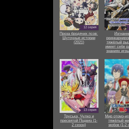
12 серия
Проза бродячих псов:
Изгнанн
Шуточные истории
реинкарниро
(2021)
тяжёлый рыц
имеет себе р
знаниях игры
13 серия
Труська, Чулко и
Мир отомэ-иг
пресвятой Подвяз (1-
тяжёлый ми
2 сезон)
мобов (1-2 