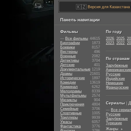
🇰🇿
Версия для Казахстана
Панель навигации
Фильмы
По году
—
Все фильмы
44615
2026
,
2025
,
20
Биографии
1873
2023
,
2022
,
20
Боевики
8157
Вестерны
496
Военные
2082
По странам
Детективы
3704
Детские
401
Зарубежные
Документальные
1219
Американские
Драмы
21601
Русские
Исторические
1897
Индийские
Комедии
13619
Немецкие
Криминал
6262
Французские
Мелодрамы
8339
Мультфильмы
2574
Мюзиклы
904
Сериалы
|
Д
Приключения
4804
Семейные
3706
—
Все сериа
Cпортивные
1005
Русские
Триллеры
9939
Зарубежные
Ужасы
6057
Турецкие
Фантастика
3776
Жанры
►
Фэнтези
3786