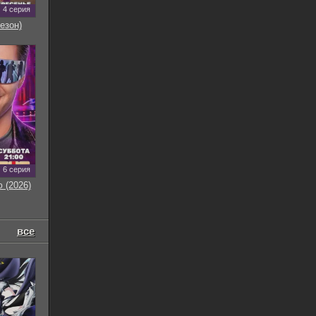
4 серия
езон)
6 серия
 (2026)
все