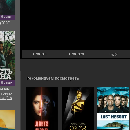
6 серия
(2026)
Смотрю
Смотрел
Буду
Рекомендуем посмотреть
8 серия
очном
 третья:
на (1-5