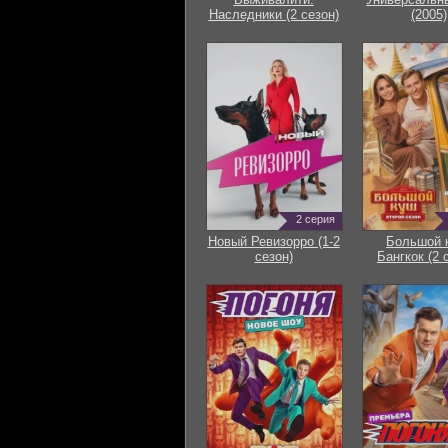
Наследники (2 сезон)
(2005)
2 серия
Новый Ревизорро (1-2
Большой 
сезон)
Бангкок (2 