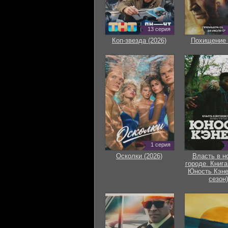
13 серия
Коп-звезда (2026)
Похищение 
1 серия
Осколки (2026)
Власть в н
городе. Книга
Юность Кэне
сезон)