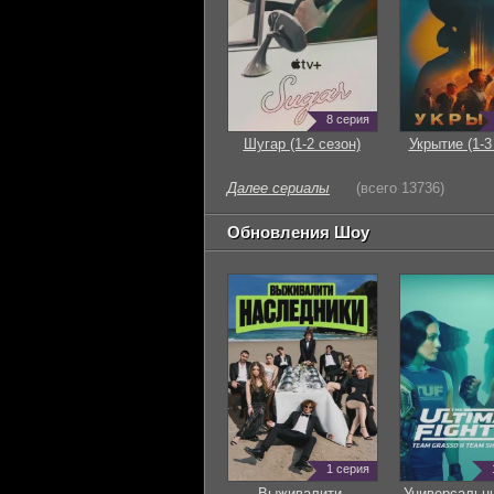
8 серия
Шугар (1-2 сезон)
Укрытие (1-3
Далее сериалы
(всего 13736)
Обновления Шоу
1 серия
Выживалити.
Универсальн