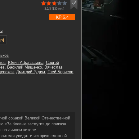
3.2/5 (
130
гол.)
KP 6.4
ы
p)
ьков
лов
,
Юлия Афанасьева
,
Сергей
чев
,
Василий Мищенко
,
Вячеслав
щевская
,
Дмитрий Гудим
,
Глеб Борисов
,
тной собакой Великой Отечественной
ю «За боевые заслуги» до приказа
ы на личном кителе
зрители увидят и историю сложной