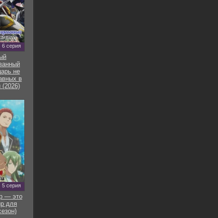
6 серия
ый
ванный
арь не
авных в
 (2026)
5 серия
р — это
р для
сезон)