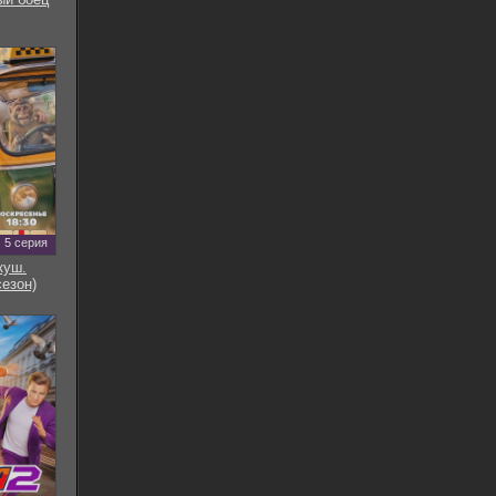
5 серия
куш.
сезон)