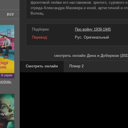
фронтовой любви его наставников: зрелого, сурового 
отряда Александра Мазовера и юной, артистичной и о
Волкац.
все
Подборки:
Про войну 1939-1945
Перевод:
Рус. Оригинальный
смотреть онлайн Дина и Доберман (202
Смотреть онлайн
Плеер 2
8 серия
любовь