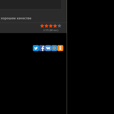
в хорошем качестве
3.7/5 (
90
гол.)