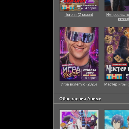
4 серия
Погоня (2 сезон)
Импровизато
сезон)
6 серия
Игра вслепую (2026)
Мастер игры (
Обновления Аниме