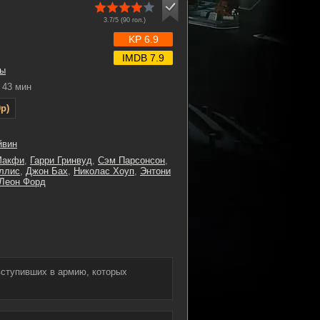
3.7/5 (
90
гол.)
KP 6.9
IMDB 7.9
ы
43 мин
p)
йвин
Макфи
,
Гарри Гринвуд
,
Сэм Парсонсон
,
ллис
,
Джон Бах
,
Николас Хоуп
,
Энтони
Леон Форд
вступивших в армию, которых