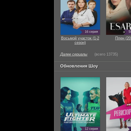
16 серия
5
Восьмой участок (1-2
Плен (20
сезон)
Далее сериалы
(всего 13735)
Обновления Шоу
12 серия