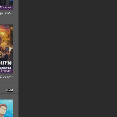
11 серия
ры (1-5
8 серия
2 сезон)
все