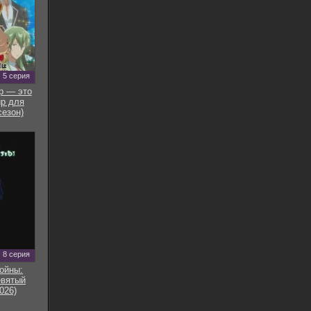
5 серия
р — это
р для
сезон)
8 серия
ойны:
евятый
026)