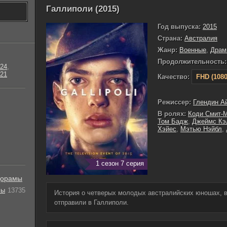
Галлиполи (2015)
Год выпуска:
2015
Страна:
Австралия
Жанр:
Военные
,
Драм
Продолжительность:
24
,
21
Качество:
FHD (1080
Режиссер:
Глендин А
В ролях:
Коди Смит-
Том Бадж
,
Джеймс Кэ
Хэйес
,
Мэтью Нэйбл
,
1 сезон 7 серия
орамы
лы
13735
История о четверых молодых австралийских юношах, 
отправили в Галлиполи.