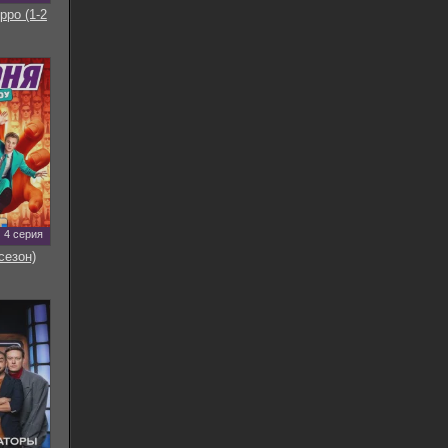
рро (1-2
4 серия
сезон)