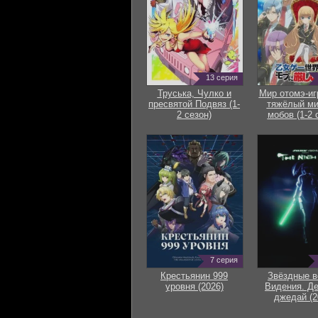
13 серия
Труська, Чулко и
Мир отомэ-иг
пресвятой Подвяз (1-
тяжёлый ми
2 сезон)
мобов (1-2 
7 серия
Крестьянин 999
Звёздные в
уровня (2026)
Видения. Д
джедай (2