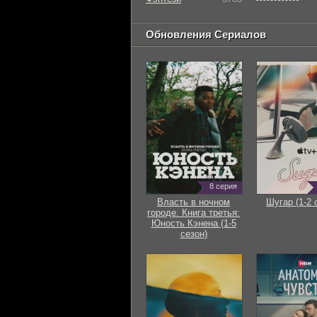
Обновления Сериалов
8 серия
Власть в ночном
Шугар (1-2 
городе. Книга третья:
Юность Кэнена (1-5
сезон)