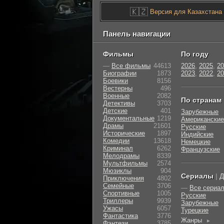
🇰🇿
Версия для Казахстана
Панель навигации
Фильмы
По году
—
Все фильмы
44613
2026
,
2025
,
20
Биографии
1873
2023
,
2022
,
20
Боевики
8156
Вестерны
496
Военные
2082
По странам
Детективы
3703
Детские
401
Зарубежные
Документальные
1219
Американские
Драмы
21601
Русские
Исторические
1897
Индийские
Комедии
13618
Немецкие
Криминал
6262
Французские
Мелодрамы
8339
Мультфильмы
2574
Мюзиклы
904
Сериалы
|
Д
Приключения
4802
Семейные
3706
—
Все сериа
Cпортивные
1005
Русские
Триллеры
9939
Зарубежные
Ужасы
6057
Турецкие
Фантастика
3776
Жанры
►
Фэнтези
3785