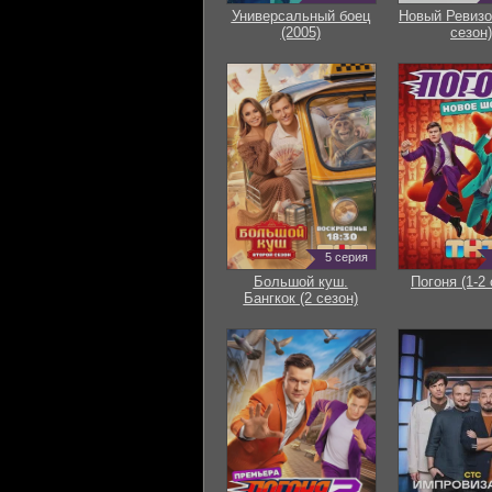
Универсальный боец
Новый Ревизо
(2005)
сезон)
5 серия
Большой куш.
Погоня (1-2 
Бангкок (2 сезон)