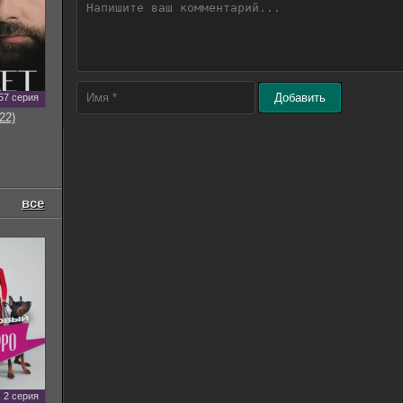
Добавить
57 серия
22)
все
2 серия