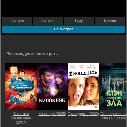
Смотрю
Смотрел
Буду
Бросил
Не смотрел
Рекомендуем посмотреть
В гости к
Киноклуб (2025)
Тринадцать (2003)
Стэн против си
Робинсонам
зла (1-3 сезон
(2007)