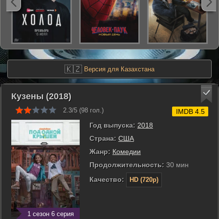
🇰🇿
Версия для Казахстана
Кузены (2018)
2.3/5 (
98
гол.)
IMDB 4.5
Год выпуска:
2018
Страна:
США
Жанр:
Комедии
Продолжительность:
30 мин
Качество:
HD (720p)
1 сезон 6 серия