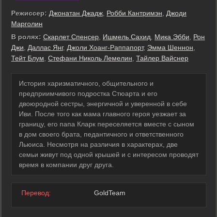
Режиссер:
Джонатан Джадж
,
Робби Кантримэн
,
Джоди
Марголин
В ролях:
Скарлет Спенсер
,
Ишмель Сахид
,
Мика Эбби
,
Рон
Джи
,
Даллас Янг
,
Джоли Хоанг-Раппапорт
,
Эмма Шеннон
,
Тейт Блум
,
Стефани Николь Лемелин
,
Тайлер Вайснер
История харизматичного, общительного и
предприимчивого подростка Стюарта и его
двоюродной сестры, энергичной и уверенной в себе
Иви. После того как мама главного героя уезжает за
границу, его папа Кларк переселяется вместе с сыном
в дом своего брата, педантичного и ответственного
Льюиса. Несмотря на различия в характерах, две
семьи живут под одной крышей и с интересом проводят
время в компании друг друга.
Перевод:
GoldTeam