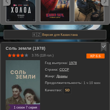
🇰🇿
Версия для Казахстана
Соль земли (1978)
3.7/5 (
118
гол.)
KP 6.6
Год выпуска:
1978
Страна:
СССР
Жанр:
Драмы
Продолжительность:
1 ч 10 мин
Качество:
SD
1 сезон 7 серия