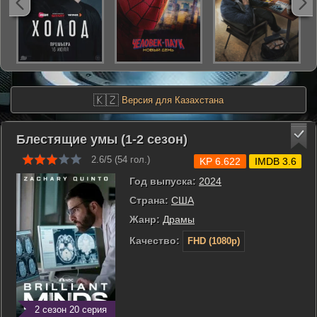
🇰🇿
Версия для Казахстана
Блестящие умы (1-2 сезон)
2.6/5 (
54
гол.)
KP 6.622
IMDB 3.6
Год выпуска:
2024
Страна:
США
Жанр:
Драмы
Качество:
FHD (1080p)
2 сезон 20 серия