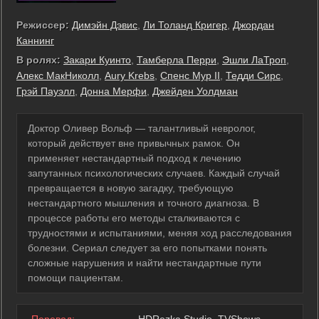
Режиссер:
Димэйн Дэвис
,
Ли Толанд Кригер
,
Джордан
Каннинг
В ролях:
Закари Куинто
,
Тамберла Перри
,
Эшли ЛаТроп
,
Алекс МакНиколл
,
Aury Krebs
,
Спенс Мур II
,
Тедди Сирс
,
Грэй Пауэлл
,
Донна Мерфи
,
Джейден Уолдман
Доктор Оливер Вольф — талантливый невролог,
который действует вне привычных рамок. Он
применяет нестандартный подход к лечению
запутанных психологических случаев. Каждый случай
превращается в новую загадку, требующую
нестандартного мышления и точного диагноза. В
процессе работы его методы сталкиваются с
трудностями и испытаниями, меняя ход расследования
болезни. Сериал следует за его попытками понять
сложные нарушения и найти нестандартные пути
помощи пациентам.
Перевод:
HDRezka Studio, TVShows,