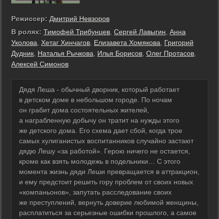
Режиссер:
Дмитрий Невзоров
В ролях:
Тимофей Трибунцев
,
Сергей Лавыгин
,
Анна
Уколова
,
Хетаг Хинчагов
,
Елизавета Хомякова
,
Григорий
Дудник
,
Наталья Рычкова
,
Илья Борисов
,
Олег Протасов
,
Алексей Симонов
Дядя Леша - обычный дворник, который работает
в детском доме в небольшом городе. По ночам
он грабит дома состоятельных жителей,
а награбленную добычу он тратит на нужды этого
же детского дома. Его схема дает сбой, когда трое
самых хулиганистых воспитанников случайно застают
дядю Лешу «за работой». Герою ничего не остается,
кроме как взять молодежь в подельники… С этого
момента жизнь дяди Леши превращается в аттракцион,
и ему предстоит решить гору проблем от своих новых
«компаньонов», запутать расследование своих
же преступлений, вернуть доверие любимой женщины,
расплатиться за серьезные ошибки прошлого, а самое