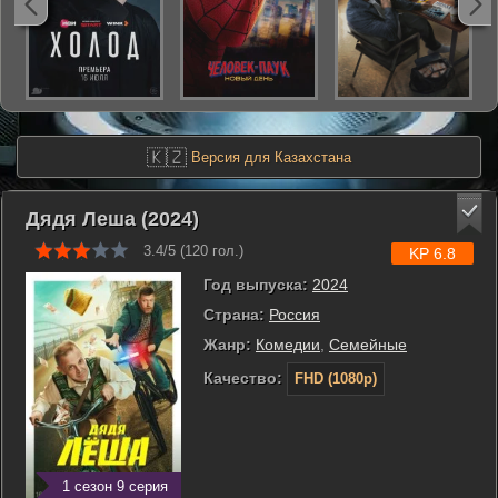
🇰🇿
Версия для Казахстана
Дядя Леша (2024)
3.4/5 (
120
гол.)
KP 6.8
Год выпуска:
2024
Страна:
Россия
Жанр:
Комедии
,
Семейные
Качество:
FHD (1080p)
1 сезон 9 серия