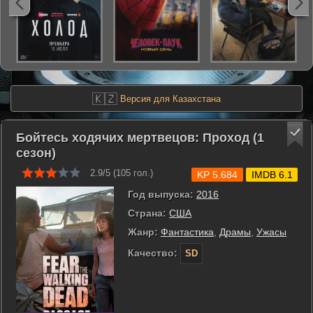
🇰🇿
Версия для Казахстана
Бойтесь ходячих мертвецов: Проход (1
сезон)
2.9/5 (
105
гол.)
KP 5.684
IMDB 6.1
Год выпуска:
2016
Страна:
США
Жанр:
Фантастика
,
Драмы
,
Ужасы
Качество:
SD