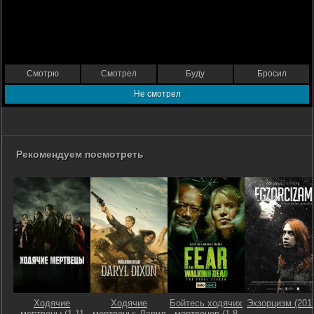
Смотрю
Смотрел
Буду
Бросил
Не смотрел
Рекомендуем посмотреть
Ходячие
Ходячие
Бойтесь ходячих
Экзорцизм (201
мертвецы (1-11
мертвецы: Дэрил
мертвецов (1-8