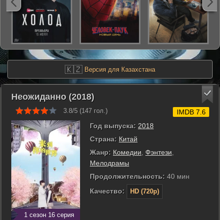
🇰🇿
Версия для Казахстана
Неожиданно (2018)
3.8/5 (
147
гол.)
IMDB 7.6
Год выпуска:
2018
Страна:
Китай
Жанр:
Комедии
,
Фэнтези
,
Мелодрамы
Продолжительность:
40 мин
Качество:
HD (720p)
1 сезон 16 серия