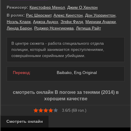
Режиссер:
Кристофер Менол
,
Джим О Хенлон
В ролях:
Рис Шерсмит
,
Алекс Кингстон
,
Дон Уоррингтон
,
Ноэль Кларк
,
Аджоа Андох
,
Элфи Филд
,
Мириам Ачарки
,
Линда Барон
,
Роджер Нсенгиюмва
,
Летиша Райт
В центре сюжета - работа специального отдела
полиции, который занимается преступлениями,
совершёнными серийными убийцами.
Перевод:
Baibako, Eng.Original
смотреть онлайн В погоне за тенями (2014) в
хорошем качестве
3.6/5 (
69
гол.)
Смотреть онлайн