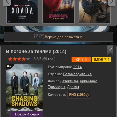
🇰🇿
Версия для Казахстана
В погоне за тенями (2014)
3.6/5 (
69
гол.)
KP 7.0
IMDB 7.4
Год выпуска:
2014
Страна:
Великобритания
Жанр:
Детективы
,
Криминал
,
Триллеры
,
Драмы
Качество:
FHD (1080p)
1 сезон 4 серия