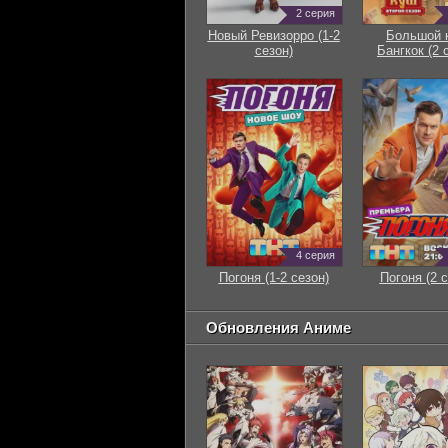
2 серия
Новый Ревизорро (1-2
Большой 
сезон)
Бангкок (2 
4 серия
Погоня (1-2 сезон)
Погоня (2 с
Обновления Аниме