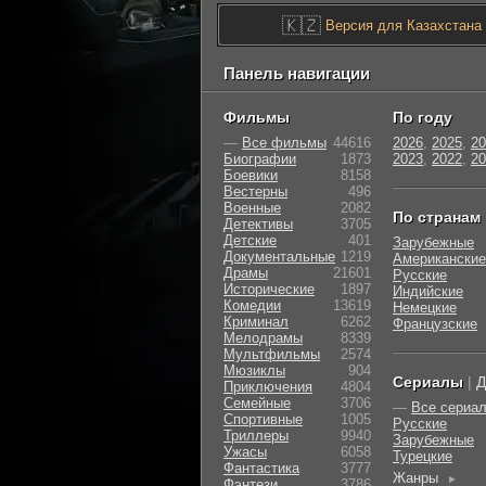
🇰🇿
Версия для Казахстана
Панель навигации
Фильмы
По году
—
Все фильмы
44616
2026
,
2025
,
20
Биографии
1873
2023
,
2022
,
20
Боевики
8158
Вестерны
496
Военные
2082
По странам
Детективы
3705
Детские
401
Зарубежные
Документальные
1219
Американские
Драмы
21601
Русские
Исторические
1897
Индийские
Комедии
13619
Немецкие
Криминал
6262
Французские
Мелодрамы
8339
Мультфильмы
2574
Мюзиклы
904
Сериалы
|
Д
Приключения
4804
Семейные
3706
—
Все сериа
Cпортивные
1005
Русские
Триллеры
9940
Зарубежные
Ужасы
6058
Турецкие
Фантастика
3777
Жанры
►
Фэнтези
3786