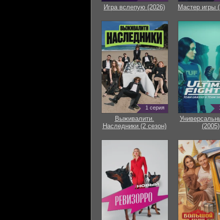
Игра вслепую (2026)
Мастер игры (
1 серия
Выживалити.
Универсальн
Наследники (2 сезон)
(2005)