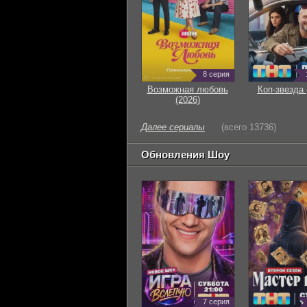
8 серия
Возможная любовь
Коп-звезда 
(2026)
Далее сериалы
(всего 13736)
Обновления Шоу
7 серия