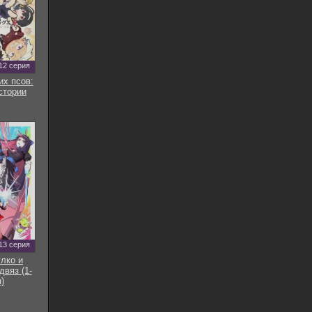
12 серия
их псов:
стории
13 серия
улко и
двяз (1-
)