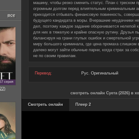
машину, чтобы резко сменить статус. План с треском 
огромным долгом перед влиятельным криминальным ав
приходится отбывать финансовую повинность, соверш
все
будущего кандидата в мэры. Вчерашние неудачники н
дел, поэтому каждое задание оборачивается нелепой 
для них в тяжелую и крайне опасную рутину. Друзья п
балансируя на грани глупых ошибок и смертельной угр
миру большого криминала, где цена промаха слишком в
далеко могут зайти обычные парни, когда страх за соб
не по своим правилам.
Перевод:
Рус. Оригинальный
57 серия
22)
смотреть онлайн Суета (2026) в 
Смотреть онлайн
Плеер 2