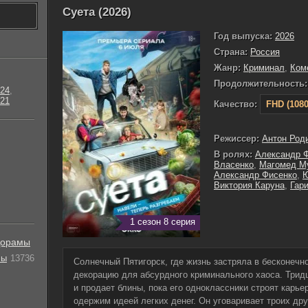
Суета (2026)
Год выпуска:
2026
Страна:
Россия
Жанр:
Криминал
,
Ком
Продолжительность:
24
,
21
Качество:
FHD (1080
Режиссер:
Антон Род
В ролях:
Александр 
Власенко
,
Магомед М
Александр Фисенко
,
Ю
Виктория Каруна
,
Гар
1 сезон 8 серия
орамы
лы
13736
Солнечный Пятигорск, где жизнь застряла в бесконечн
декорацию для абсурдного криминального хаоса. Трид
и продает блины, пока его одноклассники строят карье
одержим идеей легких денег. Он уговаривает троих др