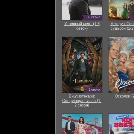
98 серия
Условный мент (1-6
Между / Свя
сезон)
судьбой (1-2
3 серия
Библиотекари:
Осколки (
Следующая глава (1-
2 сезон)