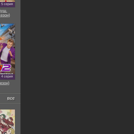
5 серия
куш.
сезон)
4 серия
езон)
все