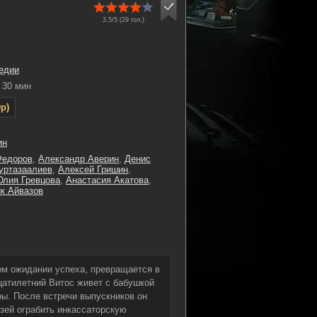
3.5/5 (
29
гол.)
едии
30 мин
p)
ин
Федоров
,
Александр Аверин
,
Денис
уртазаалиев
,
Алексей Гришин
,
лия Гревцова
,
Анастасия Акатова
,
ик Айвазов
ом ожидании успеха, превращается в
цатилетний Витос живет с бабушкой
ры. После встречи выпускников он
узей ограбить инкассаторскую