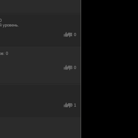
0
й уровень.
1
0
ов: 0
3
0
0
1