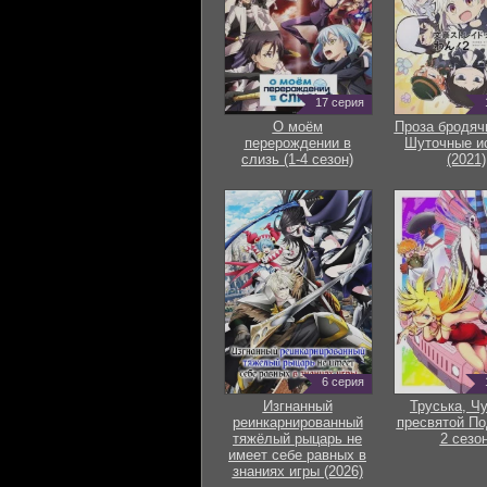
17 серия
О моём
Проза бродяч
перерождении в
Шуточные и
слизь (1-4 сезон)
(2021)
6 серия
Изгнанный
Труська, Ч
реинкарнированный
пресвятой По
тяжёлый рыцарь не
2 сезон
имеет себе равных в
знаниях игры (2026)