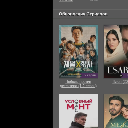
Обновления Сериалов
2 серия
5
Чеболь против
Плен (20
детектива (1-2 сезон)