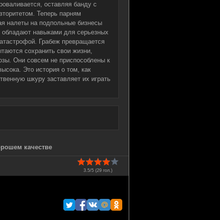
проваливается, оставляя банду с
торитетом. Теперь парням
ая налеты на подпольные бизнесы
е обладают навыками для серьезных
катастрофой. Грабеж превращается
ытаются сохранить свои жизни,
озы. Они совсем не приспособлены к
ысока. Это история о том, как
ственную шкуру заставляет их играть
хорошем качестве
3.5/5 (
29
гол.)