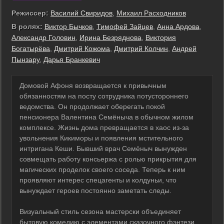
Режиссер:
Василий Свиридов
,
Михаил Расходников
В ролях:
Виктор Бычков
,
Тимофей Зайцев
,
Анна Ардова
,
Александр Головин
,
Ирина Безряднова
,
Виктория
Богатырёва
,
Дмитрий Кожома
,
Дмитрий Колчин
,
Андрей
Пынзару
,
Дарья Бранкевич
Домовой Афоня возвращается к привычным
обязанностям на посту сотрудника потустороннего
ведомства. Он продолжает оберегать покой
пенсионера Валентина Семёныча в обычном жилом
комплексе. Жизнь дома превращается в хаос из-за
увольнения Кикиморы и появления мстительного
интригана Кеши. Бывший врач Семёныч вынужден
совмещать работу консьержа с ролью прикрытия для
магических проделок своего соседа. Теперь к ним
проявляют интерес спецагенты и колдуньи, что
вынуждает героев постоянно заметать следы.
Визуальный стиль сезона мастерски объединяет
бытовую комедию с элементами сказочного фэнтези.