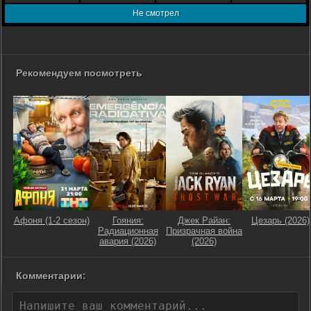
Не смотрел
Рекомендуем посмотреть
Афоня (1-2 сезон)
Гояния:
Джек Райан:
Цезарь (2026)
Радиационная
Призрачная война
авария (2026)
(2026)
Комментарии: