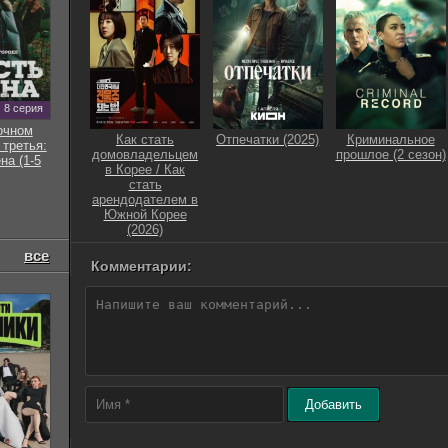
8 серия
очном
Как стать
Отпечатки (2025)
Криминальное
 третья:
домовладельцем
прошлое (2 сезон)
на (1-5
в Корее / Как
стать
арендодателем в
Южной Корее
(2026)
все
Комментарии:
Добавить