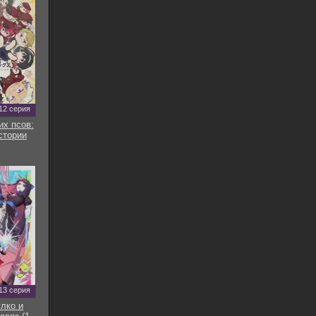
12 серия
их псов:
стории
13 серия
улко и