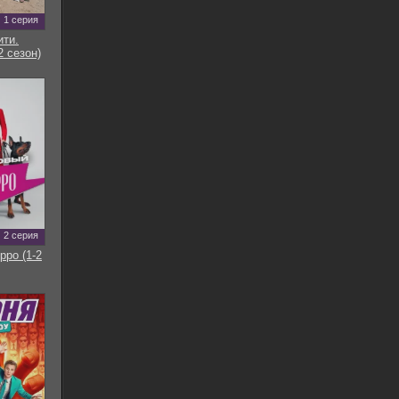
1 серия
ти.
2 сезон)
2 серия
рро (1-2