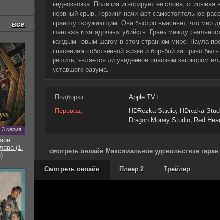
видеозвонка. Полиция игнорирует её слова, списывая 
нервный срыв. Героиня начинает самостоятельное рас
правоту окружающим. Она быстро выясняет, что мир д
все
шантажа и загадочных убийств. Грань между реальност
каждым новым шагом в этом странном мире. Паула по
спасением собственной жизни и борьбой за право быть
решить, является ли увиденное опасным заговором ил
уставшего разума.
Подборки:
Apple TV+
Перевод:
HDRezka Studio, HDrezka Studio
Dragon Money Studio, Red Head
3 серия
ари:
ава (1-
смотреть онлайн Максимальное удовольствие гарант
)
Смотреть онлайн
Плеер 2
Трейлер