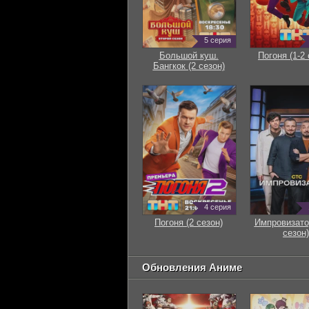
5 серия
Большой куш.
Погоня (1-2 
Бангкок (2 сезон)
4 серия
Погоня (2 сезон)
Импровизато
сезон)
Обновления Аниме