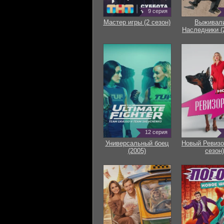
9 серия
Мастер игры (2 сезон)
Выживали
Наследники (
12 серия
Универсальный боец
Новый Ревизо
(2005)
сезон)