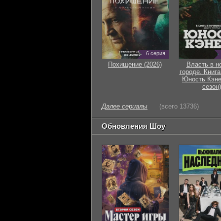
6 серия
Похищение (2026)
Власть в н
городе. Книга
Юность Кэне
сезон)
Далее сериалы
(всего 13736)
Обновления Шоу