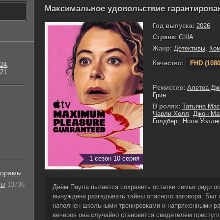
Максимальное удовольствие гарантирован
Год выпуска:
2026
Страна:
США
Жанр:
Детективы
,
Ко
Качество:
FHD (1080
24
,
21
Режиссер:
Алетеа Дж
Грин
В ролях:
Татьяна Ма
Чарли Холл
,
Джон Ма
Голдберг
,
Нола Уолле
1 сезон 10 серия
орамы
лы
13736
Днём Паула пытается сохранить остатки семьи ради оп
вынуждена разгадывать тайны опасного заговора. Быт
наполнен школьными тренировками и напряженными ра
вечеров она случайно становится свидетелем преступ