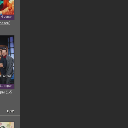
4 серия
сезон)
11 серия
ры (1-5
все