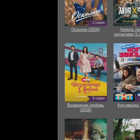
2 серия
Осколки (2026)
Чеболь пр
детектива (1-
8 серия
Возможная любовь
Коп-звезда 
(2026)