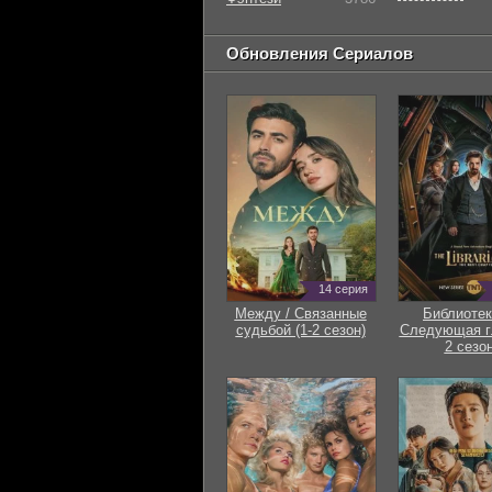
Обновления Сериалов
14 серия
Между / Связанные
Библиотек
судьбой (1-2 сезон)
Следующая гл
2 сезон