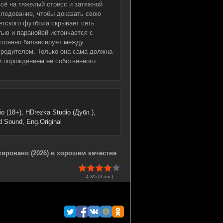
всё на тяжелый стресс и затяжной
следование, чтобы доказать свою
етского футбола скрывает сеть
ью и паранойей истончается с
стоянно балансирует между
 родителем. Только она сама должна
и порождением её собственного
 (18+), HDrezka Studio (Дубл.),
 Sound, Eng.Original
ировано (2026) в хорошем качестве
4.3/5 (
3
гол.)