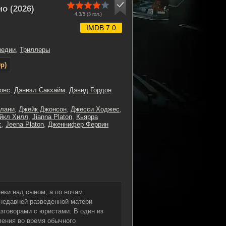
о (2026)
4.3/5 (
3
гол.)
IMDB 7.0
медии
,
Триллеры
p)
онс
,
Дэниэл Сакхайм
,
Дэвид Гордон
слани
,
Джейк Джонсон
,
Джесси Ходжес
,
йкл Хилл
,
Jianna Platon
,
Кьярра
с
,
Jeena Platon
,
Дженнифер Феррин
еки над сыном, а по ночам
 недавней разведенной матери
зговорами с юристами. В один из
ления во время обычного