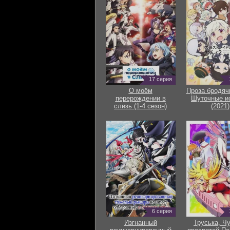
17 серия
О моём
Проза бродяч
перерождении в
Шуточные и
слизь (1-4 сезон)
(2021)
6 серия
Изгнанный
Труська, Ч