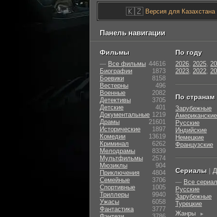
🇰🇿
Версия для Казахстана
Панель навигации
Фильмы
По году
—
Все фильмы
44616
2026
,
2025
,
20
Биографии
1873
2023
,
2022
,
20
Боевики
8158
Вестерны
496
Военные
2082
По странам
Детективы
3705
Детские
401
Зарубежные
Документальные
1219
Американские
Драмы
21601
Русские
Исторические
1897
Индийские
Комедии
13619
Немецкие
Криминал
6262
Французские
Мелодрамы
8339
Мультфильмы
2574
Мюзиклы
904
Сериалы
|
Д
Приключения
4804
Семейные
3706
—
Все сериа
Cпортивные
1005
Русские
Триллеры
9940
Зарубежные
Ужасы
6058
Турецкие
Фантастика
3777
Жанры
►
Фэнтези
3786