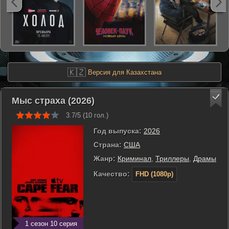
🇰🇿
Версия для Казахстана
Мыс страха (2026)
3.7/5 (
10
гол.)
Год выпуска:
2026
Страна:
США
Жанр:
Криминал
,
Триллеры
,
Драмы
Качество:
FHD (1080p)
1 сезон 10 серия