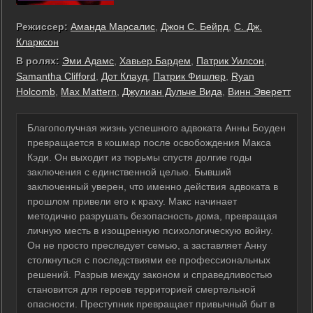
Режиссер:
Аманда Марсалис
,
Джон С. Бейрд
,
С. Дж.
Кларксон
В ролях:
Эми Адамс
,
Хавьер Бардем
,
Патрик Уилсон
,
Samantha Clifford
,
Дот Клауд
,
Патрик Фишлер
,
Ryan
Holcomb
,
Max Mattern
,
Джулиан Дульче Вида
,
Винн Эверетт
Благополучная жизнь успешного адвоката Анны Боуден
превращается в кошмар после освобождения Макса
Кэди. Он выходит из тюрьмы спустя долгие годы
заключения с единственной целью. Бывший
заключенный уверен, что именно действия адвоката в
прошлом привели его к краху. Макс начинает
методично разрушать безопасность дома, превращая
личную месть в изощренную психологическую войну.
Он не просто преследует семью, а заставляет Анну
столкнуться с последствиями ее профессиональных
решений. Разрыв между законом и справедливостью
становится для героев территорией смертельной
опасности. Преступник превращает привычный быт в