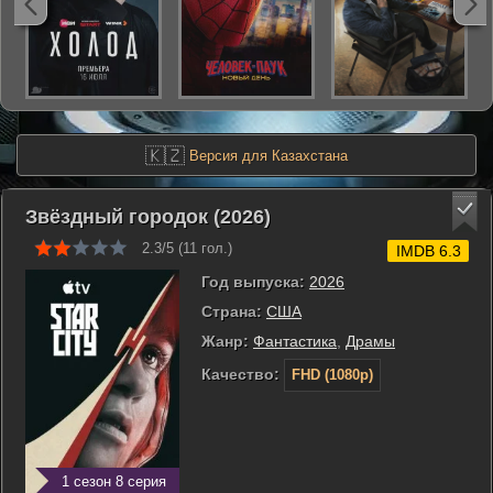
🇰🇿
Версия для Казахстана
Звёздный городок (2026)
2.3/5 (
11
гол.)
IMDB 6.3
Год выпуска:
2026
Страна:
США
Жанр:
Фантастика
,
Драмы
Качество:
FHD (1080p)
1 сезон 8 серия