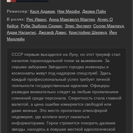
Режиссер:
Кася Адамик
,
Ник Мерфи
,
Джэми Пэйн
В ролях:
Рис Иванс
,
Анна Максвелл Мартин
,
Агнес О
Кейси
,
Руби Эшборн Серкис
,
Элис Энглерт
,
Солли Маклауд
,
Адам Нагаитис
,
Джозеф Дэвис
,
Кристофер Шервуд
,
Йен
Мидлейн
СССР первым высадился на Луну, но этот триумф стал
началом параноидальной гонки за выживание. За
серыми заборами Звёздного городка инженеры и
космонавты живут под надзором спецслужб. Здесь
каждый профессиональный успех требует личной
лояльности государственным идеалам. Офицеры
разведки внимательно следят за любым проявлением
сомнений среди персонала. Секретность стала главной
валютой, а цена ошибки измеряется свободой или
даже жизнью. Это место пропитано атмосферой
недоверия, где коллеги могут оказаться
информаторами. Герои стремятся покорить далекие
звезды, находясь в ловушке жесткой идеологической