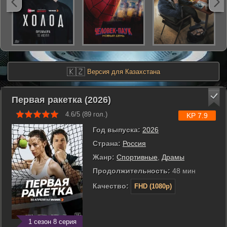
🇰🇿
Версия для Казахстана
Первая ракетка (2026)
4.6/5 (
89
гол.)
KP 7.9
Год выпуска:
2026
Страна:
Россия
Жанр:
Cпортивные
,
Драмы
Продолжительность:
48 мин
Качество:
FHD (1080p)
1 сезон 8 серия