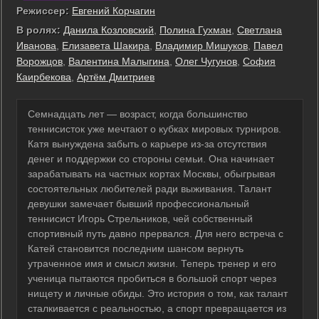
Режиссер:
Евгений Корчагин
В ролях:
Данила Козловский
,
Полина Гухман
,
Светлана
Иванова
,
Елизавета Шакира
,
Владимир Мишуков
,
Павел
Ворожцов
,
Валентина Малыгина
,
Олег Чугунов
,
София
Каирбекова
,
Артём Дмитриев
Семнадцать лет — возраст, когда большинство
теннисисток уже мечтают о кубках мировых турниров.
Катя вынуждена забыть о карьере из-за отсутствия
денег и поддержки со стороны семьи. Она начинает
зарабатывать на частных кортах Москвы, обыгрывая
состоятельных любителей ради выживания. Талант
девушки замечает бывший профессиональный
теннисист Игорь Стрельников, чей собственный
спортивный путь давно прервался. Для него встреча с
Катей становится последним шансом вернуть
утраченное имя и смысл жизни. Теперь тренер и его
ученица пытаются пробиться в большой спорт через
нищету и личные обиды. Это история о том, как талант
сталкивается с реальностью, а спорт превращается из