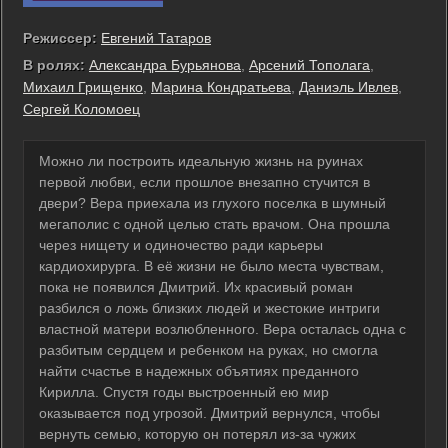
Режиссер:
Евгений Татаров
В ролях:
Александра Бурьянова
,
Арсений Тополага
,
Михаил Грищенко
,
Марина Кондратьева
,
Даниэль Ивлев
,
Сергей Коломоец
Можно ли построить идеальную жизнь на руинах
первой любви, если прошлое внезапно стучится в
двери? Вера приехала из глухого поселка в шумный
мегаполис с одной целью стать врачом. Она прошла
через нищету и одиночество ради карьеры
кардиохирурга. В её жизни не было места чувствам,
пока не появился Дмитрий. Их красивый роман
разбился о ложь близких людей и жестокие интриги
властной матери возлюбленного. Вера осталась одна с
разбитым сердцем и ребенком на руках, но смогла
найти счастье в надежных объятиях преданного
Кирилла. Спустя годы выстроенный ею мир
оказывается под угрозой. Дмитрий вернулся, чтобы
вернуть семью, которую он потерял из-за чужих