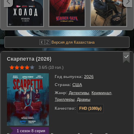
🇰🇿
Версия для Казахстана
Скарпетта (2026)
3.6/5 (
10
гол.)
Год выпуска:
2026
Страна:
США
Жанр:
Детективы
,
Криминал
,
Триллеры
,
Драмы
Качество:
FHD (1080p)
1 сезон 8 серия