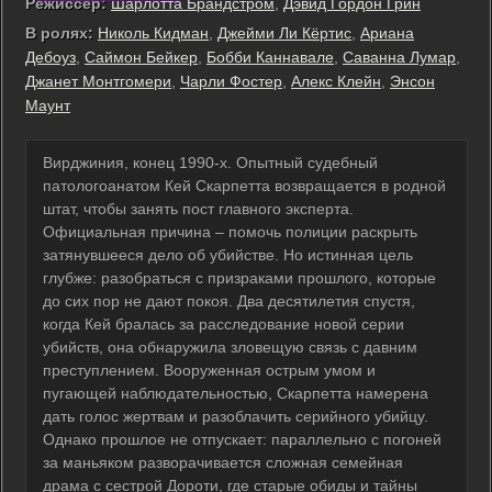
Режиссер:
Шарлотта Брандстром
,
Дэвид Гордон Грин
В ролях:
Николь Кидман
,
Джейми Ли Кёртис
,
Ариана
Дебоуз
,
Саймон Бейкер
,
Бобби Каннавале
,
Саванна Лумар
,
Джанет Монтгомери
,
Чарли Фостер
,
Алекс Клейн
,
Энсон
Маунт
Вирджиния, конец 1990-х. Опытный судебный
патологоанатом Кей Скарпетта возвращается в родной
штат, чтобы занять пост главного эксперта.
Официальная причина – помочь полиции раскрыть
затянувшееся дело об убийстве. Но истинная цель
глубже: разобраться с призраками прошлого, которые
до сих пор не дают покоя. Два десятилетия спустя,
когда Кей бралась за расследование новой серии
убийств, она обнаружила зловещую связь с давним
преступлением. Вооруженная острым умом и
пугающей наблюдательностью, Скарпетта намерена
дать голос жертвам и разоблачить серийного убийцу.
Однако прошлое не отпускает: параллельно с погоней
за маньяком разворачивается сложная семейная
драма с сестрой Дороти, где старые обиды и тайны