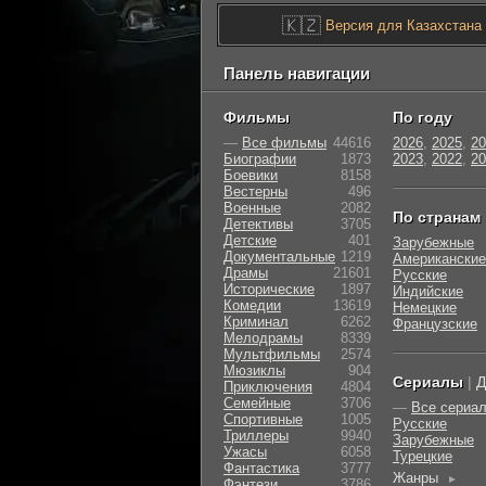
🇰🇿
Версия для Казахстана
Панель навигации
Фильмы
По году
—
Все фильмы
44616
2026
,
2025
,
20
Биографии
1873
2023
,
2022
,
20
Боевики
8158
Вестерны
496
Военные
2082
По странам
Детективы
3705
Детские
401
Зарубежные
Документальные
1219
Американские
Драмы
21601
Русские
Исторические
1897
Индийские
Комедии
13619
Немецкие
Криминал
6262
Французские
Мелодрамы
8339
Мультфильмы
2574
Мюзиклы
904
Сериалы
|
Д
Приключения
4804
Семейные
3706
—
Все сериа
Cпортивные
1005
Русские
Триллеры
9940
Зарубежные
Ужасы
6058
Турецкие
Фантастика
3777
Жанры
►
Фэнтези
3786