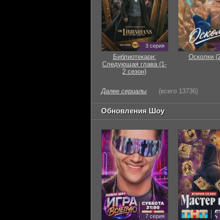
3 серия
Библиотекари:
Осколки (
Следующая глава (1-
2 сезон)
Далее сериалы
(всего 13736)
Обновления Шоу
7 серия