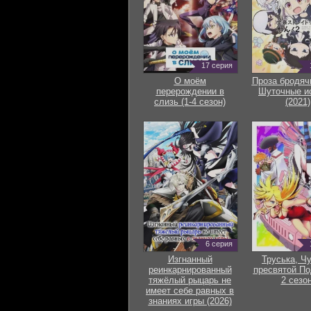
17 серия
О моём
Проза бродяч
перерождении в
Шуточные и
слизь (1-4 сезон)
(2021)
6 серия
Изгнанный
Труська, Ч
реинкарнированный
пресвятой По
тяжёлый рыцарь не
2 сезон
имеет себе равных в
знаниях игры (2026)