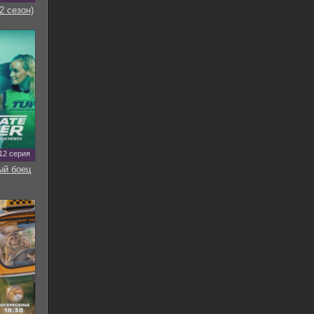
2 сезон)
12 серия
ый боец