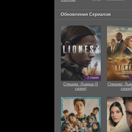
Обновления Сериалов
2 серия
Спецназ: Львица (3
Спецназ: Льв
сезон)
сезон)