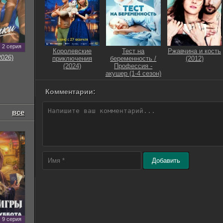
2 серия
Королевские
Тест на
Ржавчина и кость
2026)
приключения
беременность /
(2012)
(2024)
Профессия -
акушер (1-4 сезон)
Комментарии:
все
Добавить
9 серия