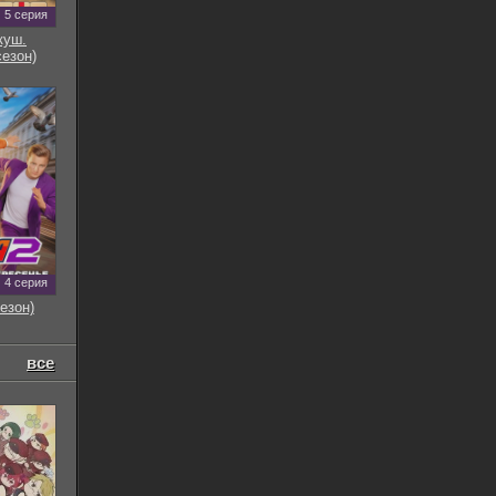
5 серия
куш.
сезон)
4 серия
езон)
все