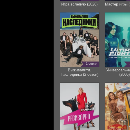
Игра вслепую (2026)
Мастер игры (
1 серия
Выживалити.
Универсальн
Наследники (2 сезон)
(2005)