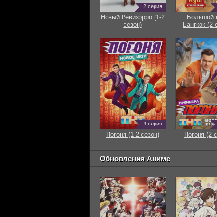
2 серия
Новый Ревизорро (1-2
Большой 
сезон)
Бангкок (2 
4 серия
Погоня (1-2 сезон)
Погоня (2 с
Обновления Аниме