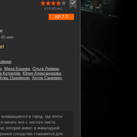
4.1/5 (
45
гол.)
KP 7.7
ы
45 мин
p)
офеев
о
,
Мила Ершова
,
Ольга Лерман
,
а Котрелёв
,
Юлия Александрова
,
горь Ознобихин
,
Антон Санкевич
,
 возвращается в город, где почти
я начать все с чистого листа.
ри, которая живет в инвалидной
денное соседство становится для