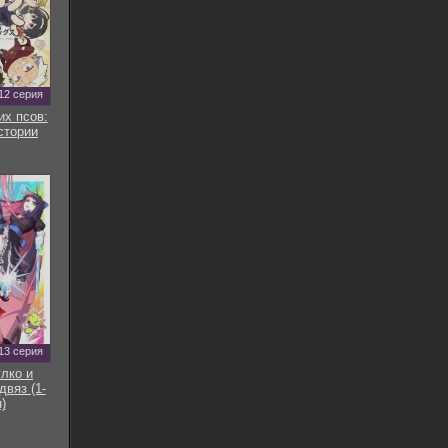
12 серия
их псов:
стории
13 серия
улко и
двяз (1-
)