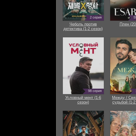
2 серия
5
Чеболь против
Плен (20
детектива (1-2 сезон)
98 серия
Условный мент (1-6
Между / Свя
сезон)
судьбой (1-2