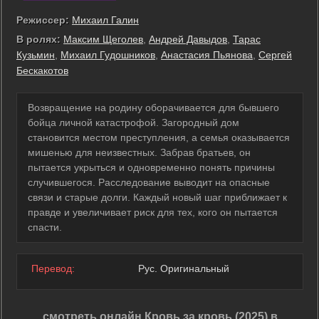
Режиссер:
Михаил Галин
В ролях:
Максим Щеголев
,
Андрей Давыдов
,
Тарас
Кузьмин
,
Михаил Гудошников
,
Анастасия Пьянова
,
Сергей
Бескакотов
Возвращение на родину оборачивается для бывшего
бойца личной катастрофой. Загородный дом
становится местом преступления, а семья оказывается
мишенью для неизвестных. Забрав братьев, он
пытается укрыться и одновременно понять причины
случившегося. Расследование выводит на опасные
связи и старые долги. Каждый новый шаг приближает к
правде и увеличивает риск для тех, кого он пытается
спасти.
Перевод:
Рус. Оригинальный
смотреть онлайн Кровь за кровь (2025) в