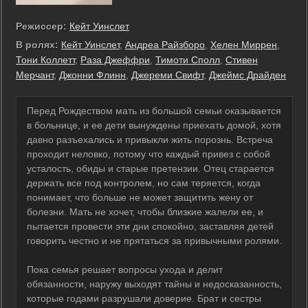
Режиссер:
Кейт Уинслет
В ролях:
Кейт Уинслет
,
Андреа Райзборо
,
Хелен Миррен
,
Тони Коллетт
,
Раза Джеффри
,
Тимоти Сполл
,
Стивен
Мерчант
,
Джонни Флинн
,
Джереми Свифт
,
Джеймс Драйден
Перед Рождеством мать из большой семьи оказывается
в больнице, и ее дети вынуждены приехать домой, хотя
давно разъехались и привыкли жить порознь. Встреча
проходит неловко, потому что каждый привез с собой
усталость, обиды и старые претензии. Отец старается
держать все под контролем, но сам теряется, когда
понимает, что больше не может защитить жену от
болезни. Мать не хочет, чтобы близкие жалели ее, и
пытается провести эти дни спокойно, заставляя детей
говорить честно и не прятаться за привычными ролями.
Пока семья решает вопросы ухода и делит
обязанности, наружу выходят тайны и недосказанность,
которые годами разрушали доверие. Брат и сестры