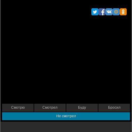
Смотрю
Смотрел
Буду
Бросил
Не смотрел