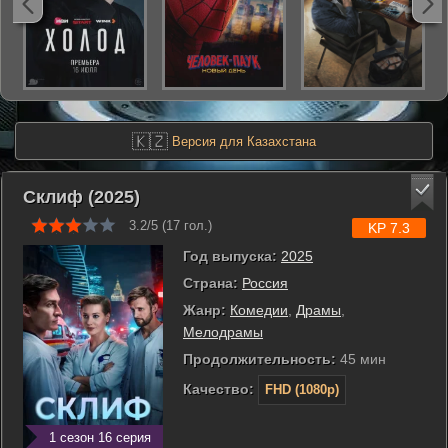
🇰🇿
Версия для Казахстана
Склиф (2025)
3.2/5 (
17
гол.)
KP 7.3
Год выпуска:
2025
Страна:
Россия
Жанр:
Комедии
,
Драмы
,
Мелодрамы
Продолжительность:
45 мин
Качество:
FHD (1080p)
1 сезон 16 серия