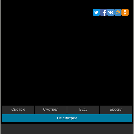
Смотрю
Смотрел
Буду
Бросил
Не смотрел