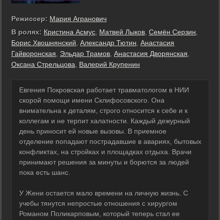
Режиссер:
Мария Агранович
В ролях:
Кристина Асмус
,
Матвей Лыков
,
Семён Серзин
,
Борис Хвошнянский
,
Александр Тютин
,
Анастасия
Гайворонская
,
Эльдар Трамов
,
Анастасия Дворянская
,
Оксана Стрельцова
,
Валерий Крупенин
Евгения Покровская работает травматологом в НИИ
скорой помощи имени Склифосовского. Она
внимательна к деталям, строго относится к себе и к
коллегам и не терпит халатности. Каждый дежурный
день приносит ей новые вызовы. В приемное
отделение попадают пострадавшие в авариях, бытовых
конфликтах, на стройках и площадках отдыха. Врачи
принимают решения за минуты и борются за людей
пока есть шанс.
У Жени остается мало времени на личную жизнь. С
учебы тянутся непростые отношения с хирургом
Романом Поликарповым, который теперь стал ее