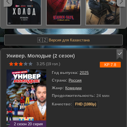
🇰🇿
Версия для Казахстана
Универ. Молодые (2 сезон)
3.2/5 (
19
гол.)
KP 7.8
Год выпуска:
2025
Страна:
Россия
Жанр:
Комедии
Продолжительность:
24 мин
Качество:
FHD (1080p)
2 сезон 20 серия