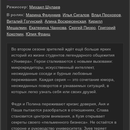
Режиссер:
Михаил Шулаев
В ролях:
Марина Федункив
,
Илья Сигалов
,
Влад Прохоров
,
Виталий Гогунский
,
Алина Воскресенская
,
Кирилл
Мешалкин
,
Екатерина Чаннова
,
Сергей Пиоро
,
Григорий
Кокоткин
,
Юлия Франц
Во втором сезоне зрителей ждёт ещё больше ярких
историй из жизни студентов легендарного общежития
«Универа». Герои сталкиваются с новыми вызовами:
микрокредиторы, искусственный интеллект,
неожиданные соседи и бурные любовные
переживания. Каждая серия — это сочетание юмора,
неожиданных поворотов и узнаваемых ситуаций, в
которых легко узнать себя или своих друзей.
Федя и Полина переживают кризис доверия, Аня и
Паша пытаются разобраться в отношениях, Слава
становится центром внимания, а Кузя открывает
секреты своего «пельменного бизнеса». Не остаётся в
стороне и руководство университета: Зуев теряет