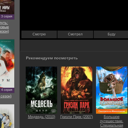
3 серия
путь:
новые
езон)
Смотрю
Смотрел
Буду
Рекомендуем посмотреть
4 серия
 сезон)
Медведь (2010)
Гризли Парк (2007)
Большое
путешествие.
Специальная