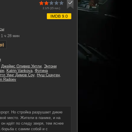
2.1/5 (
15
гол.)
IMDB 9.0
сы
1 ч 28 мин
p)
н
,
Джеймс Оливер Уитли
,
Энтони
рн
,
Katrin Vankova
,
Фотина
ттл Уинг Димов Соу
,
Нуш Скауген
,
in Radoev
рорт. Но стройка разрушает дикие
воё место. Жители в панике, и на
он идёт по следу зверя, тем яснее
а борьба с самим собой и с