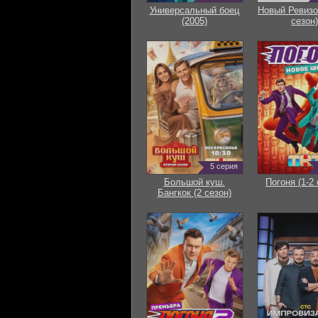
Универсальный боец
Новый Ревизо
(2005)
сезон)
5 серия
Большой куш.
Погоня (1-2 
Бангкок (2 сезон)