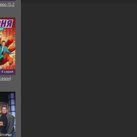
рро (1-2
4 серия
сезон)