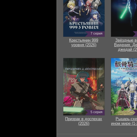
7 серия
Крестьянин 999
Звёздные в
уровня (2026)
Видения. Д
джедай (2
5 серия
Призрак в доспехах
Рыцарь-ске
(2026)
ином мире (1-