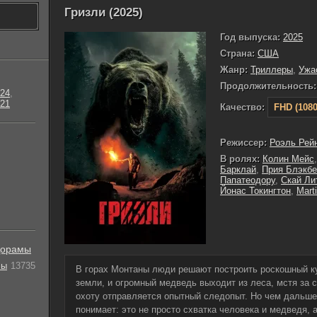
Гризли (2025)
Год выпуска:
2025
Страна:
США
Жанр:
Триллеры
,
Ужа
Продолжительность:
24
,
21
Качество:
FHD (1080
Режиссер:
Роэль Рей
В ролях:
Колин Мейс
Барклай
,
Прия Блэкбе
Папатеодору
,
Скай Ли
Йонас Токингтон
,
Mart
орамы
лы
13735
В горах Монтаны люди решают построить роскошный ку
земли, и огромный медведь выходит из леса, мстя за с
охоту отправляется опытный следопыт. Но чем дальше 
понимает: это не просто схватка человека и медведя, 