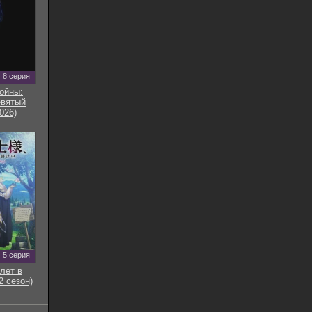
8 серия
ойны:
евятый
026)
5 серия
лет в
2 сезон)