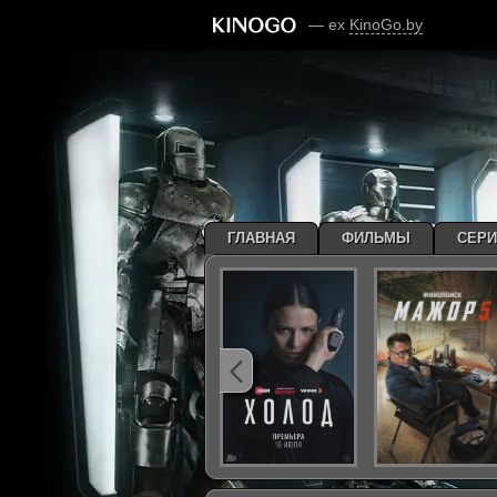
— ex
KinoGo.by
ГЛАВНАЯ
ФИЛЬМЫ
СЕР