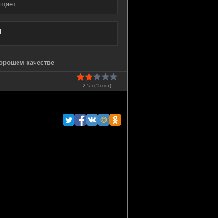
ощает.
l
хорошем качестве
2.1/5 (
15
гол.)