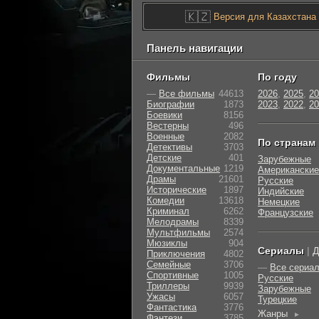
🇰🇿
Версия для Казахстана
Панель навигации
Фильмы
По году
—
Все фильмы
44613
2026
,
2025
,
20
Биографии
1873
2023
,
2022
,
20
Боевики
8156
Вестерны
496
Военные
2082
По странам
Детективы
3703
Детские
401
Зарубежные
Документальные
1219
Американские
Драмы
21601
Русские
Исторические
1897
Индийские
Комедии
13618
Немецкие
Криминал
6262
Французские
Мелодрамы
8339
Мультфильмы
2574
Мюзиклы
904
Сериалы
|
Д
Приключения
4802
Семейные
3706
—
Все сериа
Cпортивные
1005
Русские
Триллеры
9939
Зарубежные
Ужасы
6057
Турецкие
Фантастика
3776
Жанры
►
Фэнтези
3785