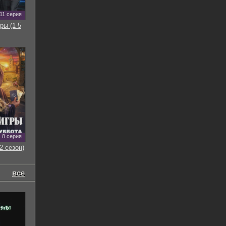
11 серия
ры (1-5
8 серия
2 сезон)
все