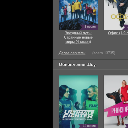
3 серия
Звездный путь:
Офис (1-9 
Странные новые
миры (4 сезон)
Далее сериалы
(всего 13735)
Обновления Шоу
12 серия