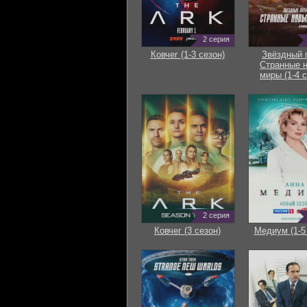
2 серия
Ковчег (1-3 сезон)
Звёздный 
Странные 
миры (1-4 с
2 серия
Ковчег (3 сезон)
Медиум (1-5