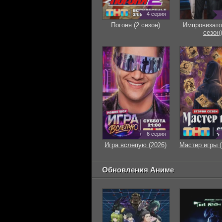
4 серия
Погоня (2 сезон)
Импровизато
сезон)
6 серия
Игра вслепую (2026)
Мастер игры (
Обновления Аниме