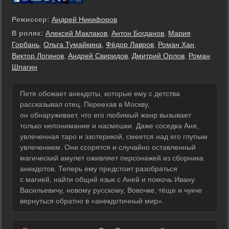
Режиссер:
Андрей Никифоров
В ролях:
Алексей Маклаков
,
Антон Богданов
,
Мария
Горбань
,
Ольга Тумайкина
,
Фёдор Лавров
,
Роман Хан
,
Виктор Логинов
,
Андрей Свиридов
,
Дмитрий Орлов
,
Роман
Шпагин
Петя обожает анекдоты, которые ему с детства
рассказывал отец. Переехав в Москву,
он обнаруживает, что его любимый жанр вызывает
только непонимание и насмешки. Даже соседка Аня,
увлеченная таро и эзотерикой, смеется над его глупым
увлечением. Они ссорятся и случайно оставленный
магический амулет оживляет персонажей из сборника
анекдотов. Теперь ему предстоит разобраться
с магией, найти общий язык с Аней и помочь Ивану
Васильевичу, новому русскому, Вовочке, тёще и чукче
вернуться обратно в «анекдотичный мир».