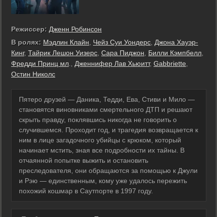
Режиссер:
Дженн Робинсон
В ролях:
Мэдлин Клайн
,
Чейз Суи Уондерс
,
Джона Хауэр-
Кинг
,
Тайрик Лешон Уизерс
,
Сара Пиджон
,
Билли Кэмпбелл
,
Фредди Принц мл
.,
Дженнифер Лав Хьюитт
,
Gabbriette
,
Остин Николс
Пятеро друзей — Даника, Тедди, Ева, Стиви и Мило —
становятся виновниками смертельного ДТП и решают
скрыть правду, поклявшись никогда не говорить о
случившемся. Проходит год, и трагедия возвращается к
ним в лице загадочного убийцы с крюком, который
начинает мстить, зная все подробности их тайны. В
отчаянной попытке выжить и остановить
преследователя, они обращаются за помощью к Джули
и Рэю — единственным, кому уже удалось пережить
похожий кошмар в Саутпорте в 1997 году.