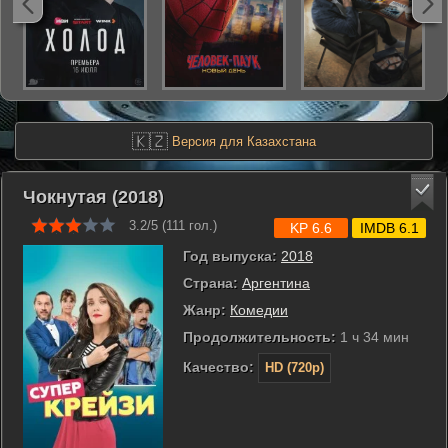
🇰🇿
Версия для Казахстана
Чокнутая (2018)
3.2/5 (
111
гол.)
KP 6.6
IMDB 6.1
Год выпуска:
2018
Страна:
Аргентина
Жанр:
Комедии
Продолжительность:
1 ч 34 мин
Качество:
HD (720p)