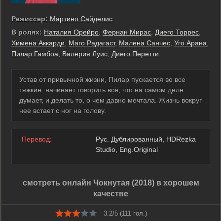
Режиссер:
Мартино Сайделис
В ролях:
Наталия Орейро
,
Фернан Мирас
,
Диего Торрес
,
Химена Аккарди
,
Маго Радагаст
,
Малена Санчес
,
Уго Арана
,
Пилар Гамбоа
,
Валерия Луис
,
Диего Перетти
Устав от привычной жизни, Пилар пускается во все
тяжкие: начинает говорить всё, что на самом деле
думает, и делать то, о чем давно мечтала. Жизнь вокруг
нее встает с ног на голову.
Перевод:
Рус. Дублированный, HDRezka
Studio, Eng.Original
смотреть онлайн Чокнутая (2018) в хорошем
качестве
3.2/5 (
111
гол.)