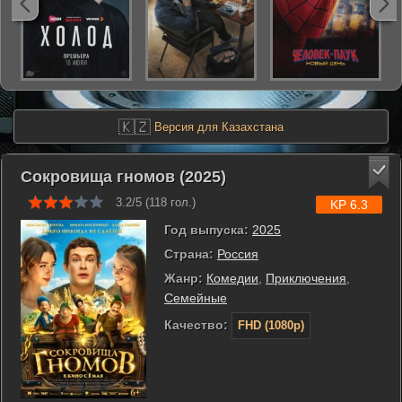
🇰🇿
Версия для Казахстана
Сокровища гномов (2025)
3.2/5 (
118
гол.)
KP 6.3
Год выпуска:
2025
Страна:
Россия
Жанр:
Комедии
,
Приключения
,
Семейные
Качество:
FHD (1080p)