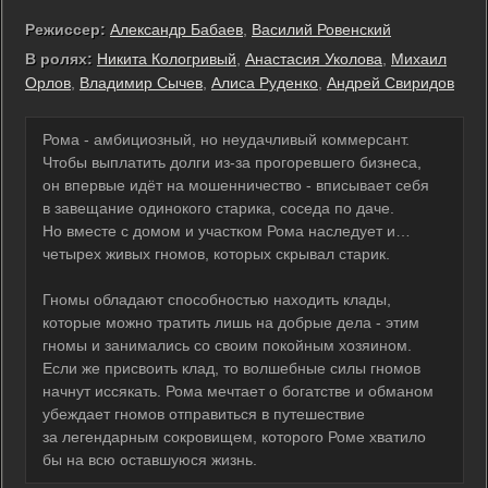
Режиссер:
Александр Бабаев
,
Василий Ровенский
В ролях:
Никита Кологривый
,
Анастасия Уколова
,
Михаил
Орлов
,
Владимир Сычев
,
Алиса Руденко
,
Андрей Свиридов
Рома - амбициозный, но неудачливый коммерсант.
Чтобы выплатить долги из-за прогоревшего бизнеса,
он впервые идёт на мошенничество - вписывает себя
в завещание одинокого старика, соседа по даче.
Но вместе с домом и участком Рома наследует и…
четырех живых гномов, которых скрывал старик.
Гномы обладают способностью находить клады,
которые можно тратить лишь на добрые дела - этим
гномы и занимались со своим покойным хозяином.
Если же присвоить клад, то волшебные силы гномов
начнут иссякать. Рома мечтает о богатстве и обманом
убеждает гномов отправиться в путешествие
за легендарным сокровищем, которого Роме хватило
бы на всю оставшуюся жизнь.