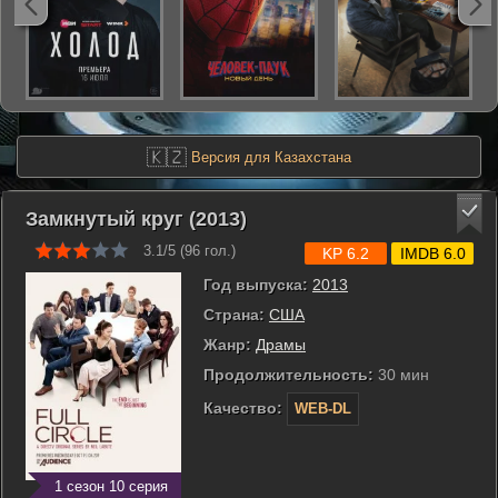
🇰🇿
Версия для Казахстана
Замкнутый круг (2013)
3.1/5 (
96
гол.)
KP 6.2
IMDB 6.0
Год выпуска:
2013
Страна:
США
Жанр:
Драмы
Продолжительность:
30 мин
Качество:
WEB-DL
1 сезон 10 серия