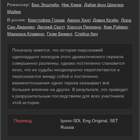
Режиссер:
Бен Эпштейн
,
Ник Хэмм
,
Дэйзи фон Шерлер
Майер
В ролях:
Кристофер Горам
,
Аарон Хидт
,
Дэвид Крэйн
,
Лора
Сан Джакомо
,
Дюгрей Скотт
,
Хэролд Перрино
,
Ким Рэйвер
,
Мариана Клавено
,
Грэм Беккел
,
Стейси Кич
Поначалу кажется, что истории персонажей
одиннадцати эпизодов этого драматического сериала
совершенно различны, однако постепенно становится
ясно, что их судьбы неоднократно переплетаются и
пересекаются между собой и постепенно
взаимоотношения одних героев оказывают всё
большее влияние на других. В результате, это приводит
к разрушительным последствиям для всех участников
этой истории.
Перевод:
Iyuno-SDI, Eng.Original, SET
Russia