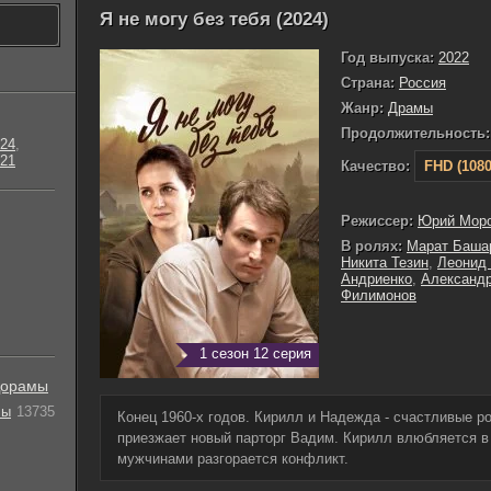
Я не могу без тебя (2024)
Год выпуска:
2022
Страна:
Россия
Жанр:
Драмы
Продолжительность:
24
,
21
Качество:
FHD (1080
Режиссер:
Юрий Мор
В ролях:
Марат Баша
Никита Тезин
,
Леонид
Андриенко
,
Александр
Филимонов
1 сезон 12 серия
орамы
лы
13735
Конец 1960-х годов. Кирилл и Надежда - счастливые р
приезжает новый парторг Вадим. Кирилл влюбляется в
мужчинами разгорается конфликт.