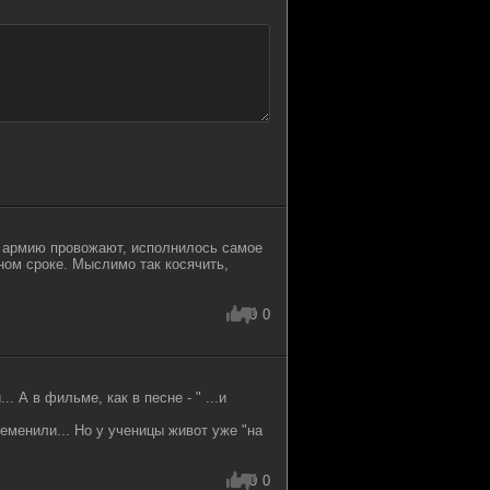
в армию провожают, исполнилось самое
чном сроке. Мыслимо так косячить,
0
0
. А в фильме, как в песне - " ...и
еменили... Но у ученицы живот уже "на
0
0