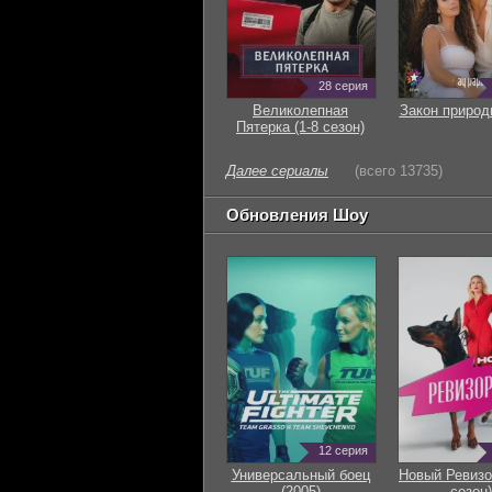
28 серия
Великолепная
Закон природ
Пятерка (1-8 сезон)
Далее сериалы
(всего 13735)
Обновления Шоу
12 серия
Универсальный боец
Новый Ревизо
(2005)
сезон)