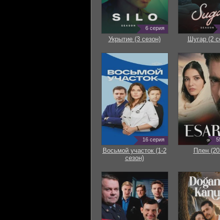
6 серия
Укрытие (3 сезон)
Шугар (2 с
16 серия
5
Восьмой участок (1-2
Плен (20
сезон)