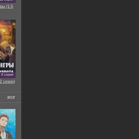
ры (1-5
8 серия
2 сезон)
все