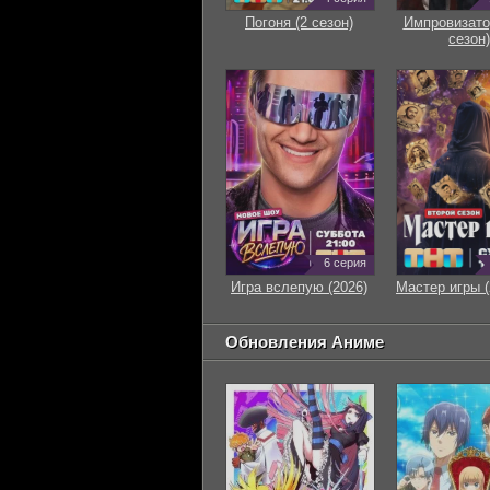
Погоня (2 сезон)
Импровизато
сезон)
6 серия
Игра вслепую (2026)
Мастер игры (
Обновления Аниме