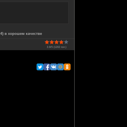
24) в хорошем качестве
3.9/5 (
1202
гол.)