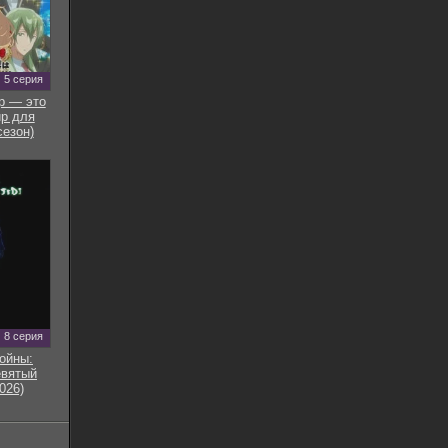
5 серия
р — это
р для
сезон)
8 серия
ойны:
евятый
026)