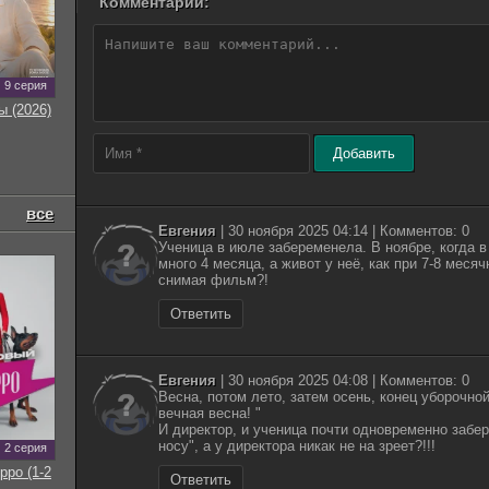
Комментарии:
9 серия
ы (2026)
Добавить
все
Евгения
| 30 ноября 2025 04:14 | Комментов: 0
Ученица в июле забеременела. В ноябре, когда 
много 4 месяца, а живот у неё, как при 7-8 меся
снимая фильм?!
Ответить
Евгения
| 30 ноября 2025 04:08 | Комментов: 0
Весна, потом лето, затем осень, конец уборочной..
вечная весна! "
И директор, и ученица почти одновременно забер
носу", а у директора никак не на зреет?!!!
2 серия
рро (1-2
Ответить