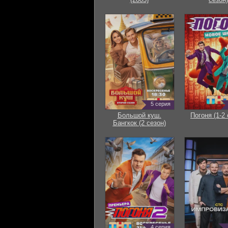
5 серия
Большой куш.
Погоня (1-2 
Бангкок (2 сезон)
4 серия