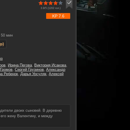
3.9/5 (
1202
гол.)
KP 7.6
50 мин
p)
оз
ров
,
Ирина Пегова
,
Виктория Исакова
,
 Громов
,
Сергей Грузинов
,
Александр
а Ребенок
,
Дарья Урсуляк
,
Алексей
одители двоих сыновей. В деревню
 его жену Валентину, и между