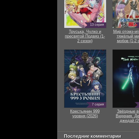
13 серия
Труська, Чулко и
Мир отомэ-иг
пресвятой Подвяз (1-
тяжёлый ми
2 сезон)
мобов (1-2 
7 серия
Крестьянин 999
Звёздные в
уровня (2026)
Видения. Д
джедай (2
Последние комментарии