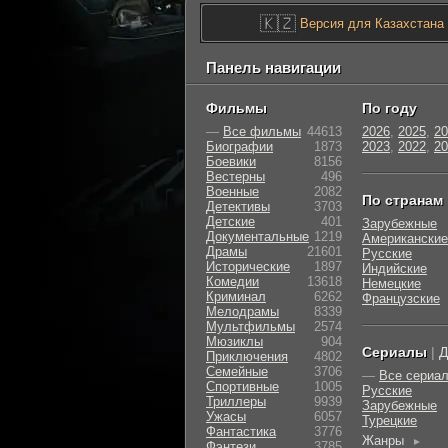
🇰🇿
Версия для Казахстана
Панель навигации
Фильмы
По году
—
Все фильмы
44613
2026
,
2025
,
20
Биографии
1873
2023
,
2022
,
20
Боевики
8156
Вестерны
496
Военные
2082
По странам
Детективы
3703
Детские
401
Зарубежные
Документальные
1219
Американские
Драмы
21601
Русские
Исторические
1897
Индийские
Комедии
13618
Немецкие
Криминал
6262
Французские
Мелодрамы
8339
Мультфильмы
2574
Мюзиклы
904
Сериалы
|
Д
Приключения
4802
Семейные
3706
—
Все сериа
Cпортивные
1005
Русские
Триллеры
9939
Зарубежные
Ужасы
6057
Турецкие
Фантастика
3776
Жанры
►
Фэнтези
3785