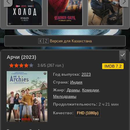
🇰🇿
Версия для Казахстана
Арчи (2023)
3.6/5 (
267
гол.)
IMDB 7.2
Год выпуска:
2023
Страна:
Индия
Жанр:
Драмы
,
Комедии
,
Мелодрамы
Продолжительность:
2 ч 21 мин
Качество:
FHD (1080p)