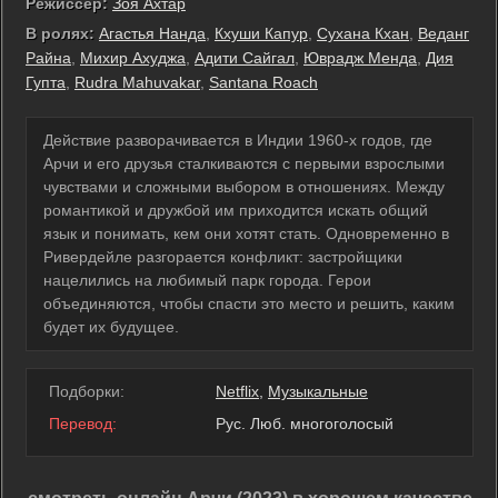
Режиссер:
Зоя Ахтар
В ролях:
Агастья Нанда
,
Кхуши Капур
,
Сухана Кхан
,
Веданг
Райна
,
Михир Ахуджа
,
Адити Сайгал
,
Юврадж Менда
,
Дия
Гупта
,
Rudra Mahuvakar
,
Santana Roach
Действие разворачивается в Индии 1960-х годов, где
Арчи и его друзья сталкиваются с первыми взрослыми
чувствами и сложными выбором в отношениях. Между
романтикой и дружбой им приходится искать общий
язык и понимать, кем они хотят стать. Одновременно в
Ривердейле разгорается конфликт: застройщики
нацелились на любимый парк города. Герои
объединяются, чтобы спасти это место и решить, каким
будет их будущее.
Подборки:
Netflix
,
Музыкальные
Перевод:
Рус. Люб. многоголосый