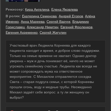
Режиссер:
Кира Ангелина
,
Елена Яковлева
В ролях:
Екатерина Семенова
,
Андрей Егоров
,
Алёна
Ивченко
,
Анна Мареева
,
Сергей Варчук
,
Владимир
Гориславец
,
Александр Никитин
,
Евгений Фроленков
,
Евгения Ахременко
,
Сергей Жигулин
Участковый врач Людмила Корнеева для каждого
пациента находит и время, и доброе слово поддержки.
Только на семью времени не хватает. Однако доктор
уверена – муж и дочь понимают её, ничто не может
угрожать семейному счастью. Людмила как всегда не
может сопровождать мужа на ответственное
мероприятие. С Михаилом отправляется соседка
Света – старая подруга семьи, с которой Корнеевы
прошли огонь, воду и медные трубы. Неожиданно
Михаил задаёт себе вопрос: а ту ли женщину он
выбрал?