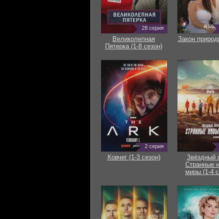
28 серия
Великолепная
Закон природ
Пятерка (1-8 сезон)
2 серия
Ковчег (1-3 сезон)
Звёздный 
Странные 
миры (1-4 с