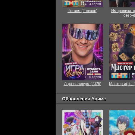
4 серия
Погоня (2 сезон)
Импровизато
сезон)
6 серия
Игра вслепую (2026)
Мастер игры (
Обновления Аниме