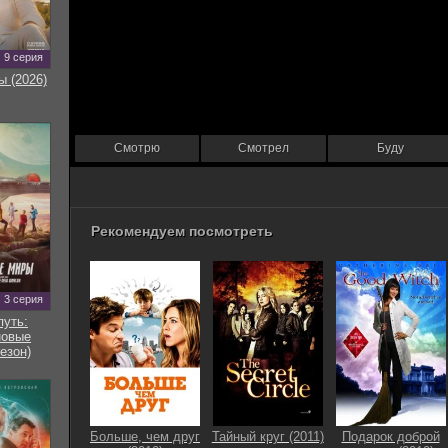
9 серия
ы (2026)
Смотрю
Смотрел
Буду
Рекомендуем посмотреть
3 серия
путь:
новые
езон)
Больше, чем друг
Тайный круг (2011)
Подарок доброй