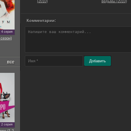
(2010)
ведьмы (2010)
Комментарии:
4 серия
 сезон)
Добавить
все
2 серия
рро (1-2