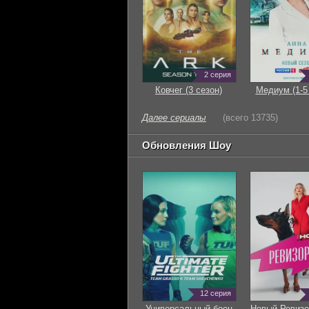
2 серия
Ковчег (3 сезон)
Медиум (1-5
Далее сериалы
(всего 13735)
Обновления Шоу
12 серия
Универсальный боец
Новый Ревизо