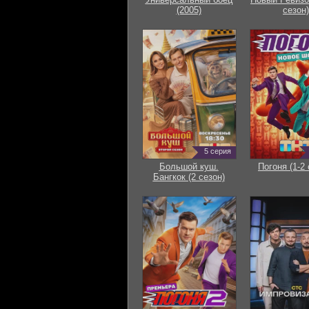
(2005)
сезон)
5 серия
Большой куш.
Погоня (1-2 
Бангкок (2 сезон)