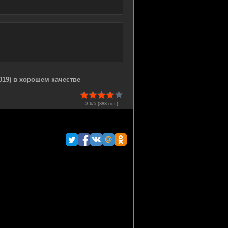
019) в хорошем качестве
3.6/5 (
383
гол.)