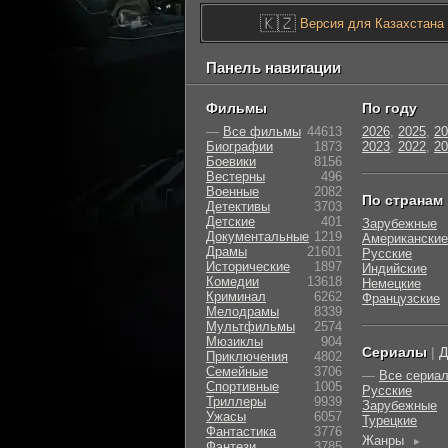
🇰🇿
Версия для Казахстана
Панель навигации
Фильмы
По году
—
Все фильмы
44613
2026
,
2025
,
20
Биографии
1873
2023
,
2022
,
20
Боевики
8156
Вестерны
496
Военные
2082
По странам
Детективы
3703
Детские
401
Зарубежные
Документальные
1219
Американские
Драмы
21601
Русские
Исторические
1897
Индийские
Комедии
13618
Немецкие
Криминал
6262
Французские
Мелодрамы
8339
Мультфильмы
2574
Мюзиклы
904
Сериалы
|
Д
Приключения
4802
Семейные
3706
—
Все сериа
Cпортивные
1005
Русские
Триллеры
9939
Зарубежные
Ужасы
6057
Турецкие
Фантастика
3776
Жанры
►
Фэнтези
3785