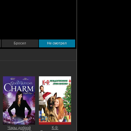
Бросил
Не смотрел
Чары доброй
К-9: