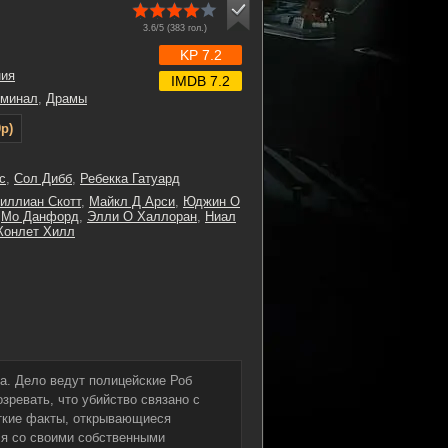
3.6/5 (
383
гол.)
KP 7.2
ния
IMDB 7.2
иминал
,
Драмы
p)
с
,
Сол Дибб
,
Ребекка Гатуард
иллиан Скотт
,
Майкл Д Арси
,
Юджин О
,
Мо Данфорд
,
Элли О Халлоран
,
Ниал
Конлет Хилл
ка. Дело ведут полицейские Роб
зревать, что убийство связано с
уткие факты, открывающиеся
ся со своими собственными