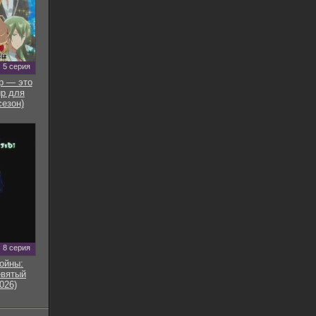
5 серия
р — это
р для
сезон)
8 серия
ойны:
евятый
026)