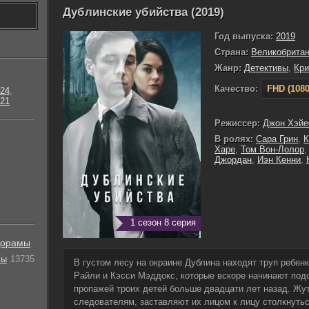
Дублинские убийства (2019)
Год выпуска:
2019
Страна:
Великобрита
Жанр:
Детективы
,
Кр
Качество:
FHD (1080
24
,
21
Режиссер:
Джон Хэйе
В ролях:
Сара Грин
,
К
Харе
,
Том Вон-Лолор
Джордан
,
Иэн Кенни
,
1 сезон 8 серия
орамы
лы
13735
В густом лесу на окраине Дублина находят труп ребен
Райли и Кэсси Мэддокс, которые вскоре начинают подо
пропажей троих детей больше двадцати лет назад. Ж
следователям, заставляют их лицом к лицу столкнуть