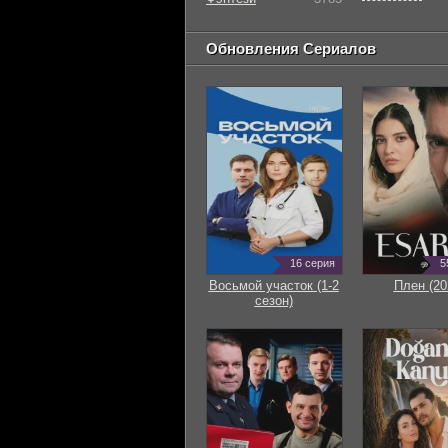
Обновления Сериалов
16 серия
5
Восьмой участок (1-2
Плен (20
сезон)