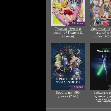
13 серия
Труська, Чулко и
Мир отомэ-иг
пресвятой Подвяз (1-
тяжёлый ми
2 сезон)
мобов (1-2 
7 серия
Крестьянин 999
Звёздные в
уровня (2026)
Видения. Д
джедай (2