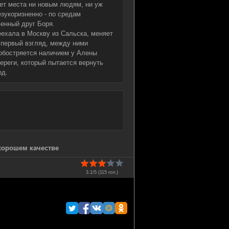
нет места ни новым людям, ни уж
зукоризненно - по средам
венный друг Боря.
еехала в Москву из Сальска, меняет
а первый взгляд, между ними
 обостряется наличием у Алены
ереги, который пытается вернуть
од.
 хорошем качестве
3.1/5 (
115
гол.)