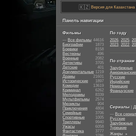
🇰🇿
Версия для Казахстана
Панель навигации
Фильмы
По году
—
Все фильмы
44616
2026
,
2025
,
20
Биографии
1873
2023
,
2022
,
20
Боевики
8158
Вестерны
496
Военные
2082
По странам
Детективы
3705
Детские
401
Зарубежные
Документальные
1219
Американские
Драмы
21601
Русские
Исторические
1897
Индийские
Комедии
13619
Немецкие
Криминал
6262
Французские
Мелодрамы
8339
Мультфильмы
2574
Мюзиклы
904
Сериалы
|
Д
Приключения
4804
Семейные
3706
—
Все сериа
Cпортивные
1005
Русские
Триллеры
9940
Зарубежные
Ужасы
6058
Турецкие
Фантастика
3777
Жанры
►
Фэнтези
3786