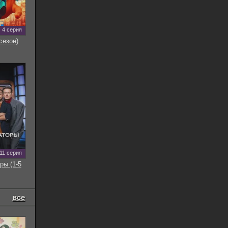
4 серия
сезон)
11 серия
ры (1-5
все