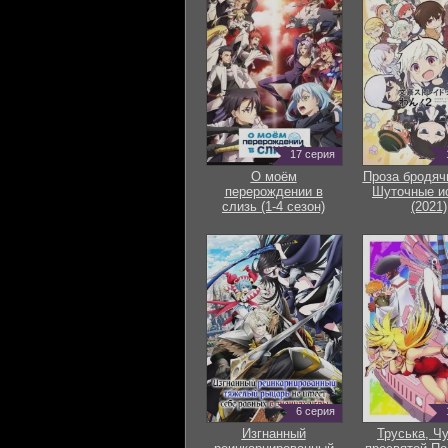
17 серия
О моём
Проза бродяч
перерождении в
Шуточные и
слизь (1-4 сезон)
(2021)
6 серия
Изгнанный
Труська, Ч