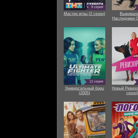
9 серия
Мастер игры (2 сезон)
Выживали
Наследники (
12 серия
Универсальный боец
Новый Ревизо
(2005)
сезон)