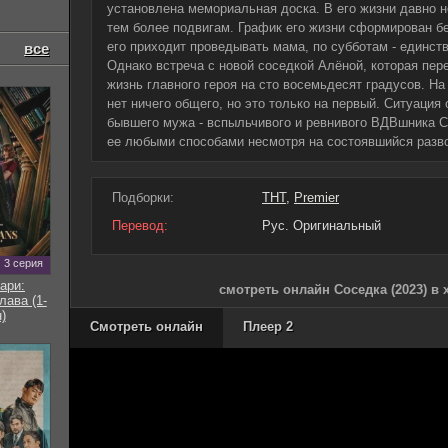
установлена мемориальная доска. В его жизни давно 
тем более подвигам. График его жизни сформирован бе
его приходит проведывать мама, по субботам - единст
все
Однако встреча с новой соседкой Алёной, которая пер
жизнь главного героя на сто восемьдесят градусов. Н
нет ничего общего, но это только на первый. Ситуация
бывшего мужа - вспыльчивого и ревнивого ВДВшника С
ее любыми способами несмотря на состоявшийся разв
Подборки:
ТНТ
,
Premier
Перевод:
Рус. Оригинальный
3 серия
ари:
смотреть онлайн Соседка (2023) в
ава (1-
)
Смотреть онлайн
Плеер 2