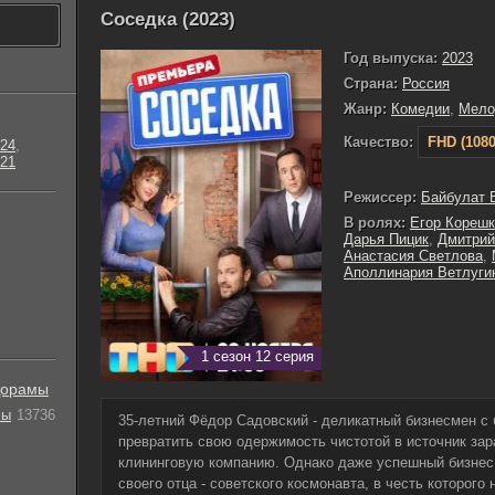
Соседка (2023)
Год выпуска:
2023
Страна:
Россия
Жанр:
Комедии
,
Мело
Качество:
FHD (1080
24
,
21
Режиссер:
Байбулат 
В ролях:
Егор Корешк
Дарья Пицик
,
Дмитрий
Анастасия Светлова
,
Аполлинария Ветлуги
1 сезон 12 серия
орамы
лы
13736
35-летний Фёдор Садовский - деликатный бизнесмен с
превратить свою одержимость чистотой в источник зар
клининговую компанию. Однако даже успешный бизнес 
своего отца - советского космонавта, в честь которого