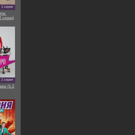
1 серия
ти.
2 сезон)
2 серия
рро (1-2