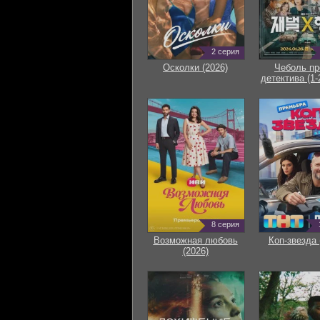
2 серия
Осколки (2026)
Чеболь пр
детектива (1-
8 серия
Возможная любовь
Коп-звезда 
(2026)