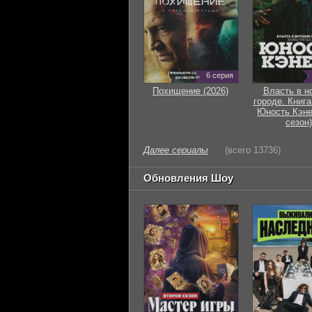
6 серия
Похищение (2026)
Власть в н
городе. Книга
Юность Кэне
сезон)
Далее сериалы
(всего 13736)
Обновления Шоу