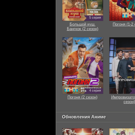
5 серия
Большой куш.
Погоня (1-2 
Бангкок (2 сезон)
4 серия
Погоня (2 сезон)
Импровизато
сезон)
Обновления Аниме