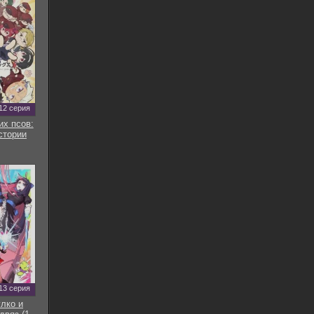
12 серия
их псов:
стории
13 серия
улко и