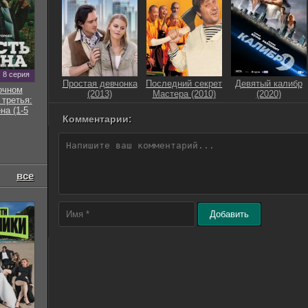
8 серия
Простая девчонка
Последний секрет
Девятый калибр
очном
(2013)
Мастера (2010)
(2020)
 третья:
на (1-5
Комментарии:
все
Добавить