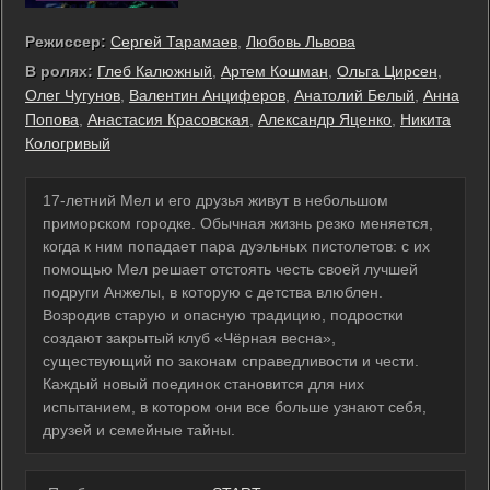
Режиссер:
Сергей Тарамаев
,
Любовь Львова
В ролях:
Глеб Калюжный
,
Артем Кошман
,
Ольга Цирсен
,
Олег Чугунов
,
Валентин Анциферов
,
Анатолий Белый
,
Анна
Попова
,
Анастасия Красовская
,
Александр Яценко
,
Никита
Кологривый
17-летний Мел и его друзья живут в небольшом
приморском городке. Обычная жизнь резко меняется,
когда к ним попадает пара дуэльных пистолетов: с их
помощью Мел решает отстоять честь своей лучшей
подруги Анжелы, в которую с детства влюблен.
Возродив старую и опасную традицию, подростки
создают закрытый клуб «Чёрная весна»,
существующий по законам справедливости и чести.
Каждый новый поединок становится для них
испытанием, в котором они все больше узнают себя,
друзей и семейные тайны.