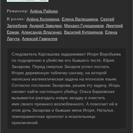
Режиссер:
Алёна Райнер
В ролях:
Алёна Коломина
,
Елена Валюшкина
,
Сергей
Загребнев
,
Андрей Заводюк
,
Михаил Гудошников
,
Дмитрий
Ермак
,
Александр Власенко
,
Василий Куприянов
,
Елена
Лагута
,
Алексей Гаврилов
Следователь Карташова задерживает Игоря Воробьева
по подозрению в убийстве его бывшего тестя, Юрия
Захарова. Перед смертью Захаров успел послать
Игорю деревянную табличку сангаку, на которой
написана математическая задача на японском языке.
Согласно посланию Захарова, решив эту задачу, Игорь
сможет найти настоящего убийцу. Ольга Барковская
вызывается разгадать новую загадку и очистить
имя своего прежнего возлюбленного. А помогает ей в
этом дочь Захарова и бывшая жена Игоря, Наталья,
темпераментная археолог и искательница
приключений.