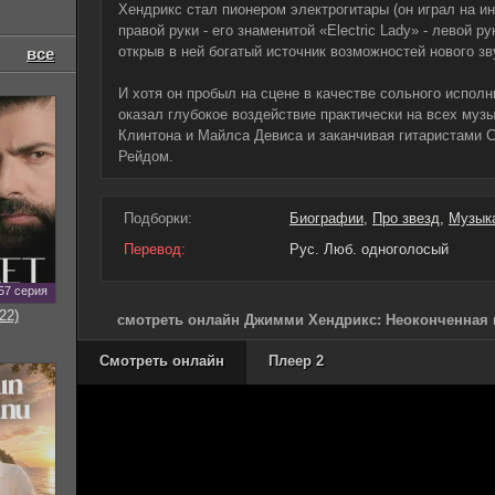
Хендрикс стал пионером электрогитары (он играл на ин
правой руки - его знаменитой «Electric Lady» - левой р
открыв в ней богатый источник возможностей нового зв
все
И хотя он пробыл на сцене в качестве сольного исполн
оказал глубокое воздействие практически на всех муз
Клинтона и Майлса Девиса и заканчивая гитаристами 
Рейдом.
Подборки:
Биографии
,
Про звезд
,
Музык
Перевод:
Рус. Люб. одноголосый
57 серия
22)
смотреть онлайн Джимми Хендрикс: Неоконченная и
Смотреть онлайн
Плеер 2