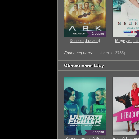
2 серия
Ковчег (3 сезон)
Медиум (1-5
Далее сериалы
(всего 13735)
Обновления Шоу
12 серия
Универсальный боец
Новый Ревизо