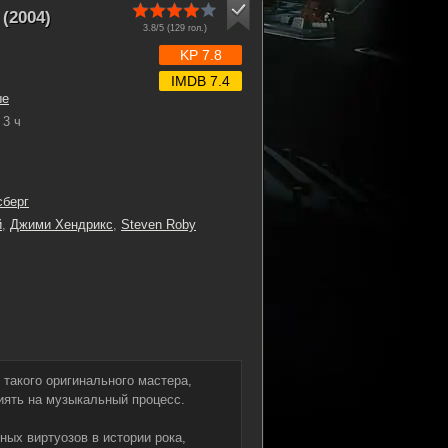
(2004)
3.8/5 (
129
гол.)
KP 7.8
IMDB 7.4
ые
3 ч
сберг
й
,
Джими Хендрикс
,
Steven Roby
 такого оригинального мастера,
лиять на музыкальный процесс.
ых виртуозов в истории рока,