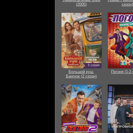
(2005)
сезон)
5 серия
Большой куш.
Погоня (1-2 
Бангкок (2 сезон)