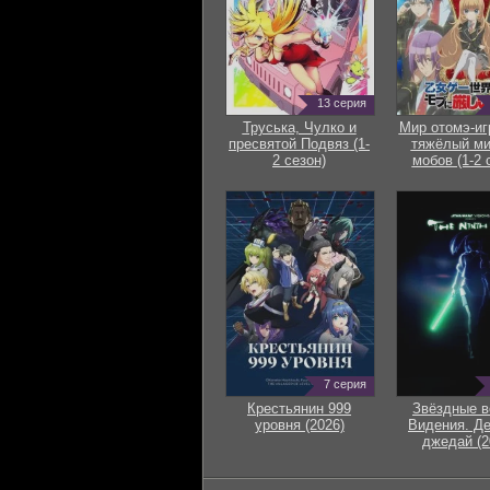
13 серия
Труська, Чулко и
Мир отомэ-иг
пресвятой Подвяз (1-
тяжёлый ми
2 сезон)
мобов (1-2 
7 серия
Крестьянин 999
Звёздные в
уровня (2026)
Видения. Д
джедай (2