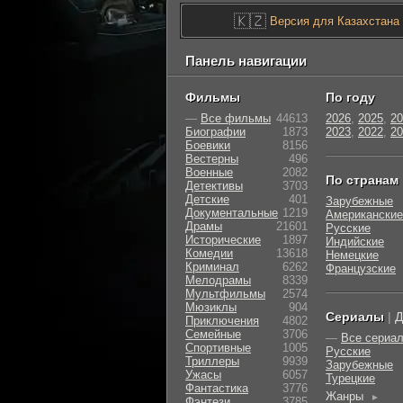
🇰🇿
Версия для Казахстана
Панель навигации
Фильмы
По году
—
Все фильмы
44613
2026
,
2025
,
20
Биографии
1873
2023
,
2022
,
20
Боевики
8156
Вестерны
496
Военные
2082
По странам
Детективы
3703
Детские
401
Зарубежные
Документальные
1219
Американские
Драмы
21601
Русские
Исторические
1897
Индийские
Комедии
13618
Немецкие
Криминал
6262
Французские
Мелодрамы
8339
Мультфильмы
2574
Мюзиклы
904
Сериалы
|
Д
Приключения
4802
Семейные
3706
—
Все сериа
Cпортивные
1005
Русские
Триллеры
9939
Зарубежные
Ужасы
6057
Турецкие
Фантастика
3776
Жанры
►
Фэнтези
3785