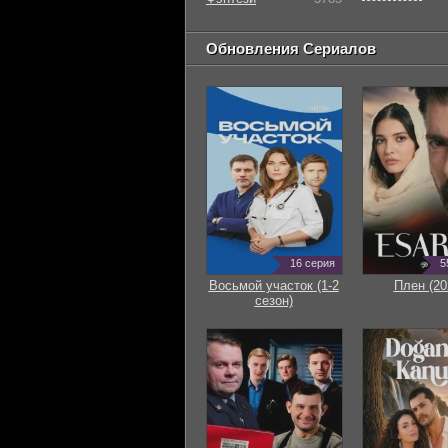
Обновления Сериалов
16 серия
5
Восьмой участок (1-2
Плен (20
сезон)