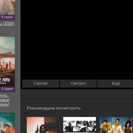
9 серия
ы (2026)
Смотрю
Смотрел
Буду
3 серия
путь:
новые
езон)
Рекомендуем посмотреть