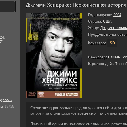
Джимми Хендрикс: Неоконченная история 
Год выпуска:
2004
Страна:
США
Жанр:
Документальн
Продолжительность:
24
,
21
Качество:
SD
Режиссер:
Стивен Во
В ролях:
Дэйв Фенно
орамы
лы
13735
Среди звезд рок-музыки вряд ли удастся найти другого
который за столь короткое время смог так сильно пов
Признанный одним из наиболее смелых и изобретательн