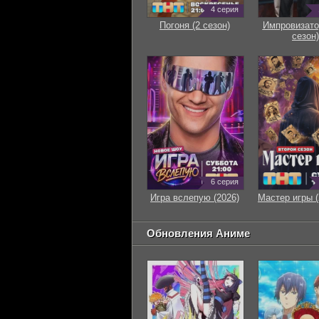
4 серия
Погоня (2 сезон)
Импровизато
сезон)
6 серия
Игра вслепую (2026)
Мастер игры (
Обновления Аниме