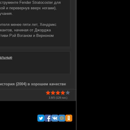
струменте Fender Stratocoster для
укой и перевернув вверх ногами),
учания.
ителя менее пяти лет, Хендрикс
ыкантов, начиная от Джорджа
Стиви Рэй Воганом и Верноном
альные
стория (2004) в хорошем качестве
3.8/5 (
129
гол.)