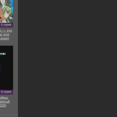
5 серия
р — это
р для
сезон)
8 серия
ойны:
евятый
026)