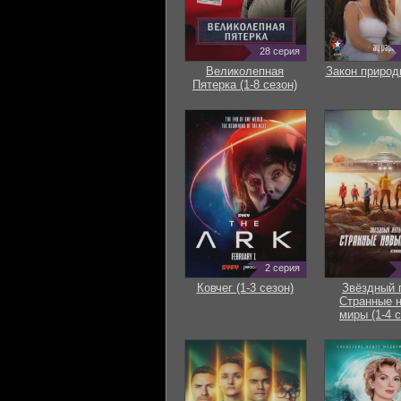
28 серия
Великолепная
Закон природ
Пятерка (1-8 сезон)
2 серия
Ковчег (1-3 сезон)
Звёздный 
Странные 
миры (1-4 с