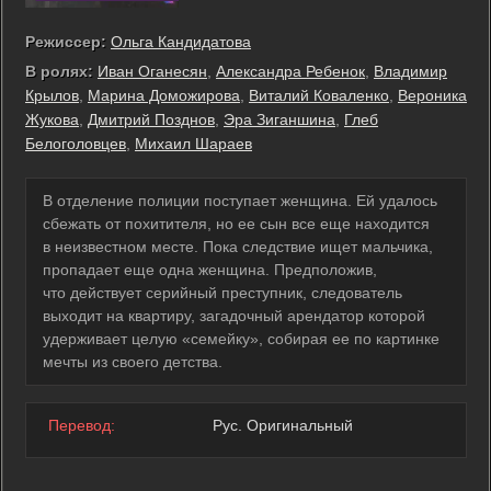
Режиссер:
Ольга Кандидатова
В ролях:
Иван Оганесян
,
Александра Ребенок
,
Владимир
Крылов
,
Марина Доможирова
,
Виталий Коваленко
,
Вероника
Жукова
,
Дмитрий Позднов
,
Эра Зиганшина
,
Глеб
Белоголовцев
,
Михаил Шараев
В отделение полиции поступает женщина. Ей удалось
сбежать от похитителя, но ее сын все еще находится
в неизвестном месте. Пока следствие ищет мальчика,
пропадает еще одна женщина. Предположив,
что действует серийный преступник, следователь
выходит на квартиру, загадочный арендатор которой
удерживает целую «семейку», собирая ее по картинке
мечты из своего детства.
Перевод:
Рус. Оригинальный