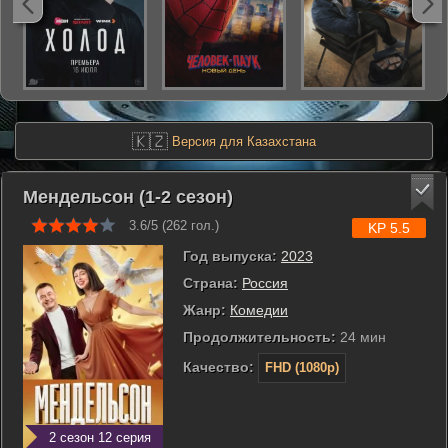
🇰🇿
Версия для Казахстана
Мендельсон (1-2 сезон)
3.6/5 (
262
гол.)
KP 5.5
Год выпуска:
2023
Страна:
Россия
Жанр:
Комедии
Продолжительность:
24 мин
Качество:
FHD (1080p)
2 сезон 12 серия