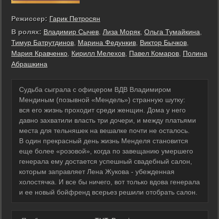
Режиссер:
Гарик Петросян
В ролях:
Владимир Сычев
,
Лиза Моряк
,
Ольга Тумайкина
,
Тимур Батрутдинов
,
Марина Федункив
,
Виктор Бычков
,
Мария Кравченко
,
Кирилл Мелехов
,
Павел Комаров
,
Полина
Абрашкина
Судьба сыграла с офицером ВДВ Владимиром
Мендиным (позывной «Мендель») странную шутку:
вся его жизнь проходит среди женщин. Дома у него
давно захватили власть три дочери, и между платьями
места для тельняшек на вешалке почти не осталось.
В один прекрасный день жизнь Менделя становится
еще более «розовой», когда по завещанию умершего
генерала ему достается успешный свадебный салон,
которым заправляет Лена Жукова - убежденная
холостячка. И все бы ничего, вот только вдова генерала
и ее новый бойфренд всерьез решили отобрать салон.