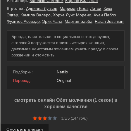
Режиссер:
Mauricio Corredor
,
Карлос Вильегас
В ролях:
Адриана Лувьер
,
Маримар Вега
,
Литси
,
Кика
Эдгар
,
Камила Валеро
,
Хорхе Луис Морено
,
Хуан Пабло
Фуэнтес Асеведо
,
Эрик Чапа
,
Мартин Барба
,
Farah Justiniani
Бренда, влиятельная в социальных сетях девушка,
с головой погружается в жизнь четырех женщин,
движимая неистовым желанием узнать правду о своем
рождении и отомстить.
Подборки:
Netflix
Перевод:
Original
смотреть онлайн Обет молчания (1 сезон) в
хорошем качестве
3.3/5 (
147
гол.)
Смотреть онлайн