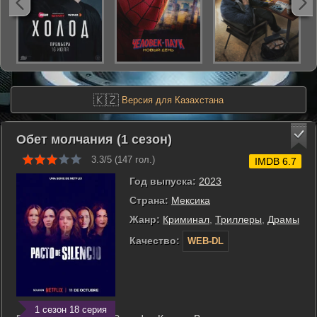
🇰🇿
Версия для Казахстана
Обет молчания (1 сезон)
3.3/5 (
147
гол.)
IMDB 6.7
Год выпуска:
2023
Страна:
Мексика
Жанр:
Криминал
,
Триллеры
,
Драмы
Качество:
WEB-DL
1 сезон 18 серия