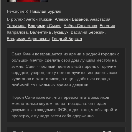
Режиссер:
Николай Бурлак
В ролях:
Антон Жижин
,
Алексей Базанов
,
Анастасия
Талызина
,
Владимир Сычев
,
Алёна Савастова
,
Евгения
Капралова
,
Валентина Лукащук
,
Василий Березин
,
Владимир Афанасьев
,
Георгий Бергал
Саня Кучин возвращается из армии в родной городок с
большой мечтой сделать свой дом лучшим местом на
земле. Саня - честный, деятельный парень с горячим
сердцем, уверен, что у него получится исправить всех
хулиганов и алкоголиков, а еще - добиться сердца
любимой со школьных времен девушки.
Порой Сане кажется, что перевоспитать земляков
можно только кнутом, но вот незадача: он подал
документы в академию ФСБ, а для того, чтобы пройти
проверку, ему надо вести себя сдержанно.