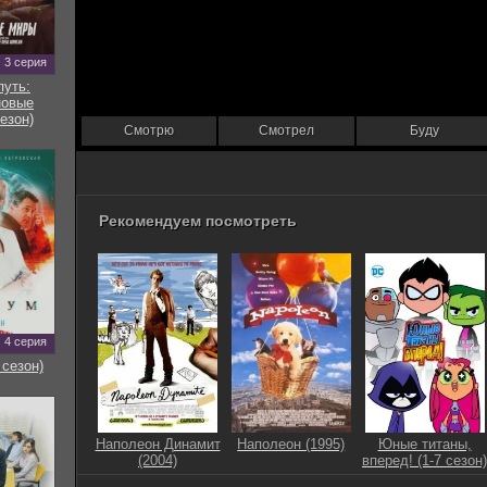
3 серия
путь:
новые
езон)
Смотрю
Смотрел
Буду
Рекомендуем посмотреть
4 серия
 сезон)
Наполеон Динамит
Наполеон (1995)
Юные титаны,
(2004)
вперед! (1-7 сезон)