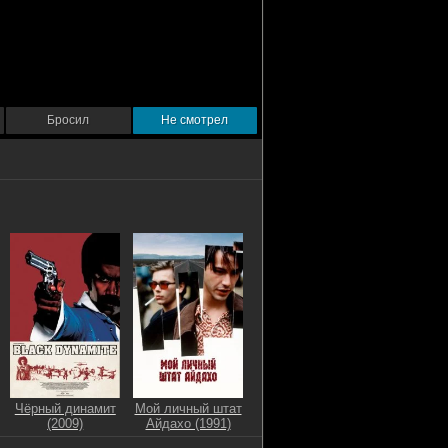
Бросил
Не смотрел
Чёрный динамит
Мой личный штат
(2009)
Айдахо (1991)