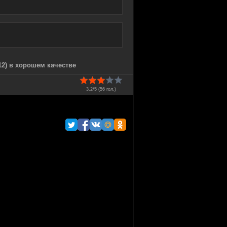
2) в хорошем качестве
3.2/5 (
56
гол.)