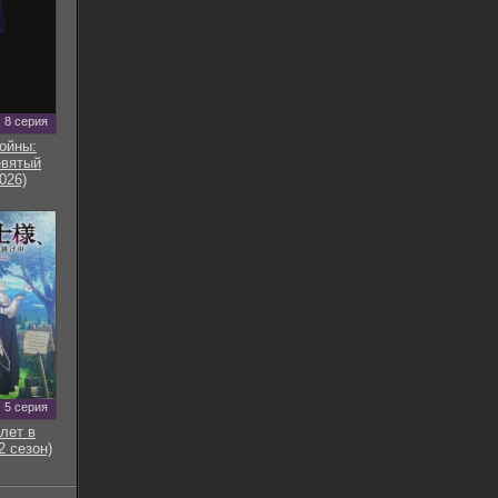
8 серия
ойны:
евятый
026)
5 серия
лет в
2 сезон)