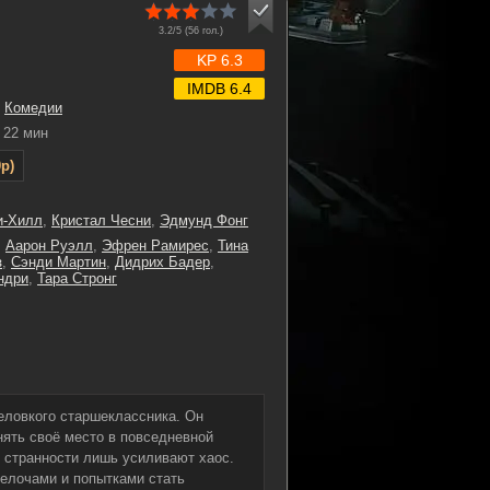
3.2/5 (
56
гол.)
KP 6.3
IMDB 6.4
,
Комедии
22 мин
p)
и-Хилл
,
Кристал Чесни
,
Эдмунд Фонг
,
Аарон Руэлл
,
Эфрен Рамирес
,
Тина
з
,
Сэнди Мартин
,
Дидрих Бадер
,
ндри
,
Тара Стронг
еловкого старшеклассника. Он
нять своё место в повседневной
 странности лишь усиливают хаос.
елочами и попытками стать