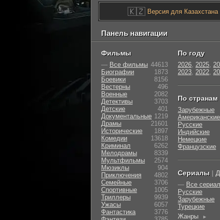
🇰🇿
Версия для Казахстана
Панель навигации
Фильмы
По году
—
Все фильмы
44613
2026
,
2025
,
20
Биографии
1873
2023
,
2022
,
20
Боевики
8156
Вестерны
496
Военные
2082
По странам
Детективы
3703
Детские
401
Зарубежные
Документальные
1219
Американские
Драмы
21601
Русские
Исторические
1897
Индийские
Комедии
13618
Немецкие
Криминал
6262
Французские
Мелодрамы
8339
Мультфильмы
2574
Мюзиклы
904
Сериалы
|
Д
Приключения
4802
Семейные
3706
—
Все сериа
Cпортивные
1005
Русские
Триллеры
9939
Зарубежные
Ужасы
6057
Турецкие
Фантастика
3776
Жанры
►
Фэнтези
3785