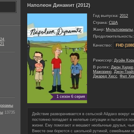
Наполеон Динамит (2012)
Год выпуска:
2012
Страна:
США
Жанр:
Мультсериалы
Продолжительность:
24
,
21
Качество:
FHD (1080
Режиссер:
Дуэйн Кэр
В ролях:
Джон Хидер
Мажорино
,
Джон Грай
Джаред Хесс
,
Фил Хе
1 сезон 6 серия
орамы
лы
13735
Действие разворачивается в сельской Айдахо вокруг н
постоянно попадает в нелепые ситуации и пытается по
жизни. Ему помогают и мешают необычные друзья, чьи
Вместе они борются с школьной рутиной, семейными м