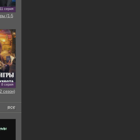
11 серия
ры (1-5
8 серия
2 сезон)
все