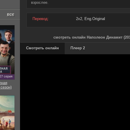
взрослее.
все
Перевод:
2x2, Eng.Original
смотреть онлайн Наполеон Динамит (201
Смотреть онлайн
Плеер 2
27 серия
пная
 сезон)