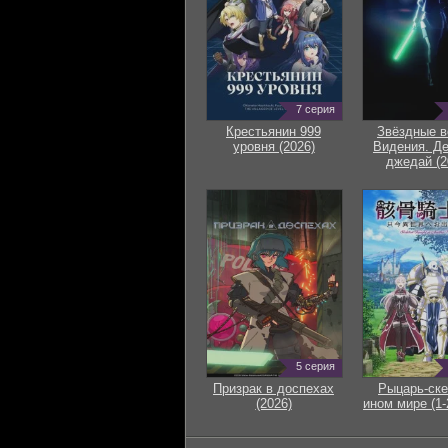
7 серия
Крестьянин 999
Звёздные в
уровня (2026)
Видения. Д
джедай (2
5 серия
Призрак в доспехах
Рыцарь-ске
(2026)
ином мире (1-