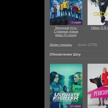
3 серия
Звездный путь:
Офис (1-9 
Странные новые
миры (4 сезон)
Далее сериалы
(всего 13735)
Обновления Шоу
12 серия