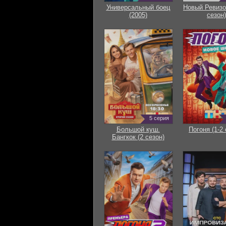
Универсальный боец
Новый Ревизо
(2005)
сезон)
5 серия
Большой куш.
Погоня (1-2 
Бангкок (2 сезон)