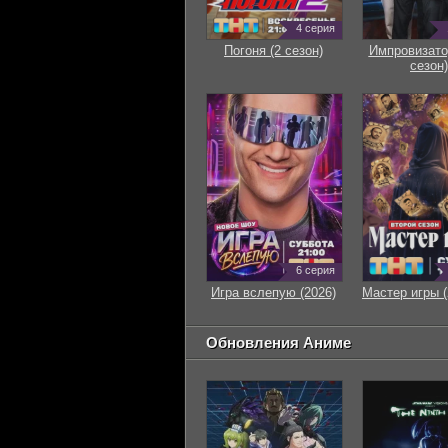
4 серия
Погоня (2 сезон)
Импровизато
сезон)
6 серия
Игра вслепую (2026)
Мастер игры (
Обновления Аниме