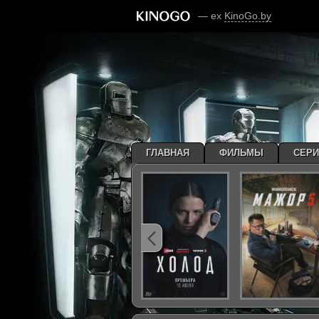
— ex
KinoGo.by
ГЛАВНАЯ
ФИЛЬМЫ
СЕР