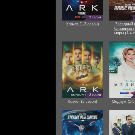
2 серия
Ковчег (1-3 сезон)
Звёздный 
Странные 
миры (1-4 с
2 серия
Ковчег (3 сезон)
Медиум (1-5