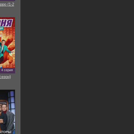
рро (1-2
4 серия
сезон)