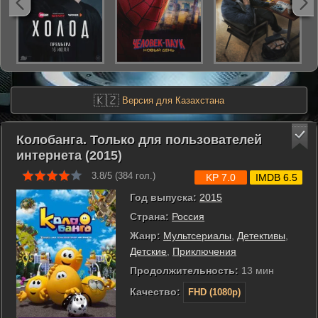
🇰🇿
Версия для Казахстана
Колобанга. Только для пользователей
интернета (2015)
3.8/5 (
384
гол.)
KP 7.0
IMDB 6.5
Год выпуска:
2015
Страна:
Россия
Жанр:
Мультсериалы
,
Детективы
,
Детские
,
Приключения
Продолжительность:
13 мин
Качество:
FHD (1080p)