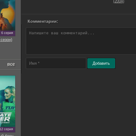
(2004)
Комментарии:
6 серия
 сезон)
Добавить
все
12 серия
ый боец