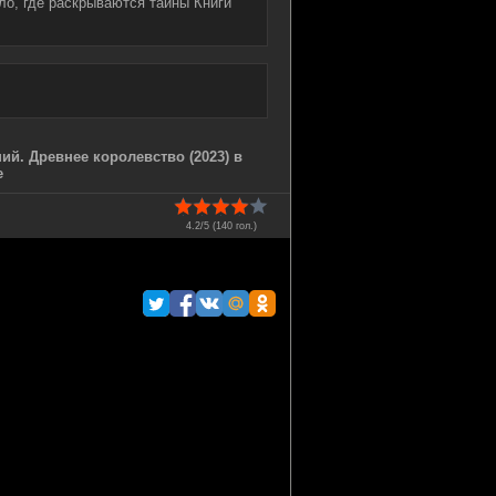
ло, где раскрываются тайны Книги
й. Древнее королевство (2023) в
е
4.2/5 (
140
гол.)