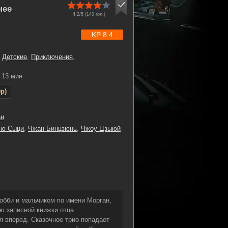
нее
4.2/5 (
140
гол.)
KP 8.4
,
Детские
,
Приключения
,
13 мин
p)
ан
ю Сыци
,
Чжан Бинцзюнь
,
Чжоу Цзыюй
обби и мальчиком по имени Морган,
ю записной книжки отца
я вперед. Сказочное трио попадает