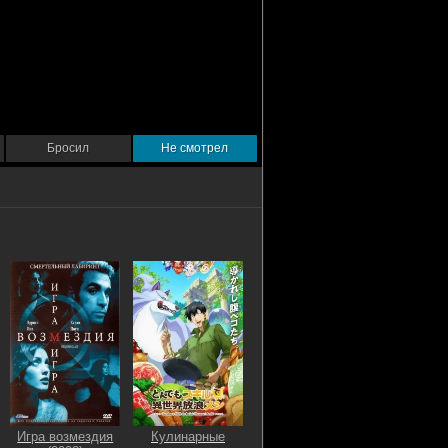
Бросил
Не смотрел
Игра возмездия
Кулинарные