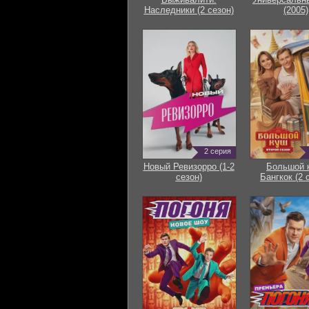
Наследники (2 сезон)
(2005)
2 серия
Новый Ревизорро (1-2
Большой 
сезон)
Бангкок (2 