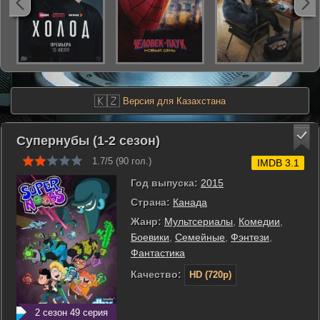
🇰🇿
Версия для Казахстана
Супернубы (1-2 сезон)
1.7/5 (
90
гол.)
IMDB 3.1
Год выпуска:
2015
Страна:
Канада
Жанр:
Мультсериалы
,
Комедии
,
Боевики
,
Семейные
,
Фэнтези
,
Фантастика
Качество:
HD (720p)
2 сезон 49 серия