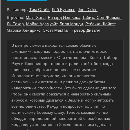
Режиссер:
Тим Стаби
,
Роб Бутилье
,
Joel Dickie
В ролях:
Мэтт Хилл
,
Ричард Иэн Кокс
,
Табита Сен-Жермен
,
Ли Токар
,
Майкл Адамуэйт
,
Билл Монди
,
Ребекка Шойкет
,
Марика Хендрикс
,
Скотт МакНил
,
Тревор Дивэлл
В центре сюжета находятся самые обычные
школьники, озорные подростки, на плечи которых
ляжет опасная миссия. Они вчетвером - Кевин, Тайлер,
Роуч и Дженнифер - просто играли в пейнтбол, когда
пришельцы обратили на них свое внимание.
Инопланетяне подумали, что они являются
специальными агентами и решили дать ребятам
невероятные способности. Это было сделано для того,
чтобы они смогли сражаться с невероятно сильным
вирусом, который двигался к Земле и мог уничтожить
всё человечество. Каждый подросток получил по
магическому боевому шару. Теперь каждый из них
обладал определенной невероятной способностью.
Когда вирус появится на Земле, школьники сделают