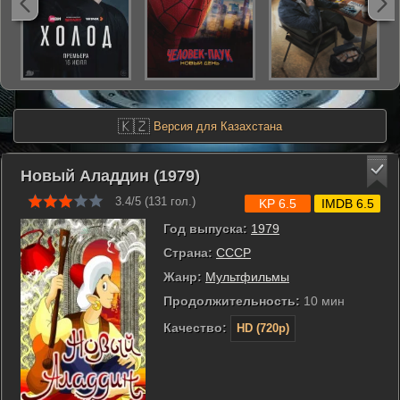
🇰🇿
Версия для Казахстана
Новый Аладдин (1979)
3.4/5 (
131
гол.)
KP 6.5
IMDB 6.5
Год выпуска:
1979
Страна:
СССР
Жанр:
Мультфильмы
Продолжительность:
10 мин
Качество:
HD (720p)