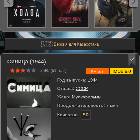
🇰🇿
Версия для Казахстана
Синица (1944)
2.9/5 (
51
гол.)
KP 5.7
IMDB 6.0
Год выпуска:
1944
Страна:
СССР
Жанр:
Мультфильмы
Продолжительность:
7 мин
Качество:
SD